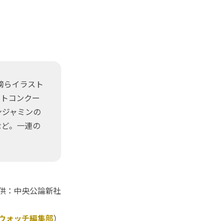
傍らイラスト
ストコンクー
ンジャミンの
など。一連の
供：中央公論新社
Kウォッチ編集部
）