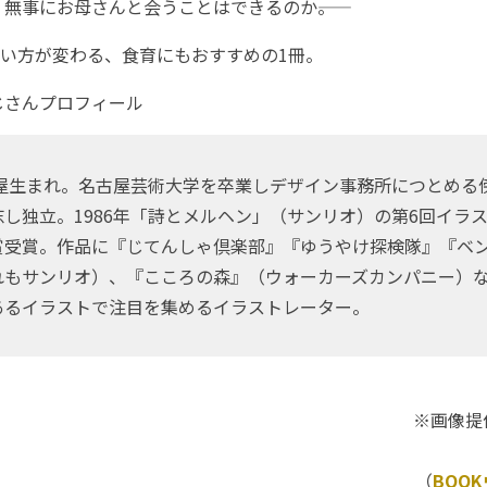
無事にお母さんと会うことはできるのか――。
い方が変わる、食育にもおすすめの1冊。
じさんプロフィール
古屋生まれ。名古屋芸術大学を卒業しデザイン事務所につとめる
し独立。1986年「詩とメルヘン」（サンリオ）の第6回イラ
賞受賞。作品に『じてんしゃ倶楽部』『ゆうやけ探検隊』『ベ
れもサンリオ）、『こころの森』（ウォーカーズカンパニー）
あるイラストで注目を集めるイラストレーター。
※画像提
（
BOO