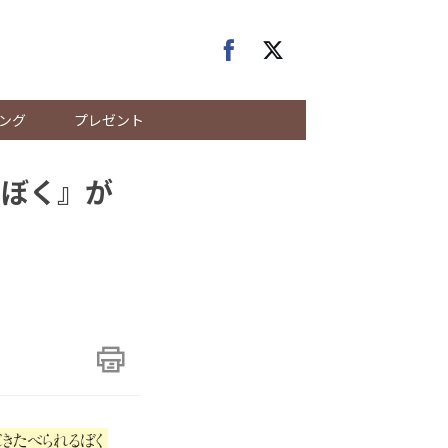
ング
プレゼント
るぼく』が