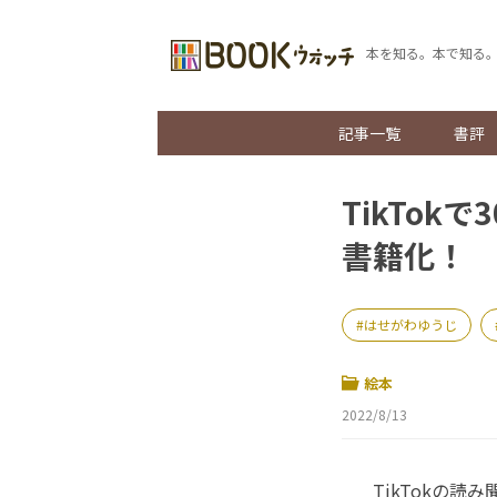
本を知る。本で知る
記事一覧
書評
TikTo
書籍化！
はせがわゆうじ
絵本
2022/8/13
TikTokの読