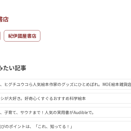
書店
紀伊國屋書店
みたい記事
、ヒグチユウコら人気絵本作家のグッズにひとめぼれ。MOE絵本雑貨
ムシが大好き。好奇心くすぐるおすすめ科学絵本
、子育て、サウナまで！人気の実用書がAudibleで。
選びのポイントは、「これ、知ってる！」