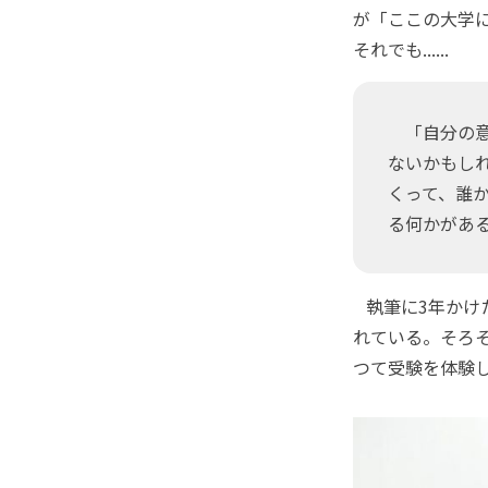
が「ここの大学
それでも......
「自分の意
ないかもし
くって、誰
る何かがあ
執筆に3年かけ
れている。そろ
つて受験を体験