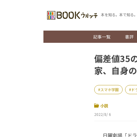
本を知る。本で知る
記事一覧
書評
偏差値35
家、自身の
スマホ学園
ド
小説
2022/8/ 6
日曜劇場「ドラ