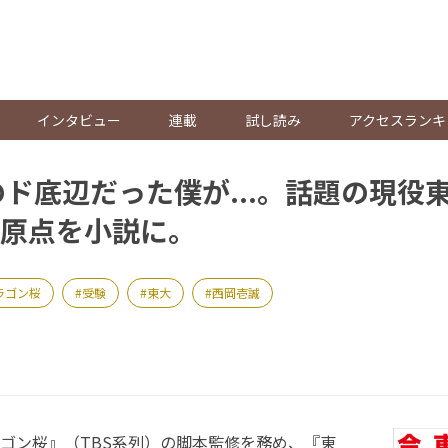
。
インタビュー
連載
試し読み
アクセスランキ
のド底辺だった僕が...。話題の現役
原点を小説に。
ラゴン桜
受験
東大
西岡壱誠
ゴン桜』（TBS系列）の脚本監修を務め、『東