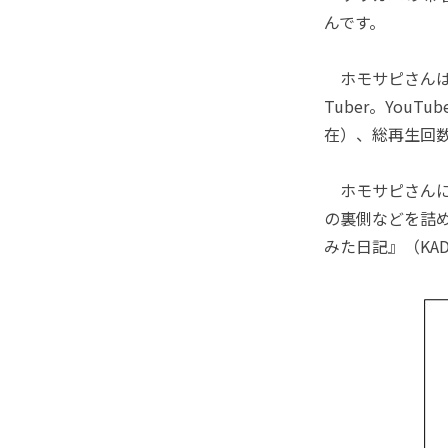
んです。
ホモサピさんは
Tuber。YouT
在）、総再生回数
ホモサピさんに
の裏側などを詰
みた日記』（KAD