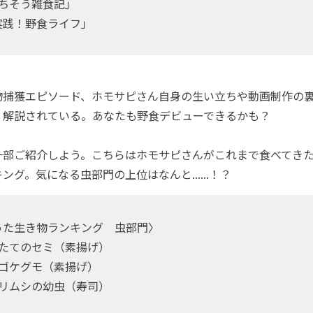
ごちそう雑食記」
実践！野食ライフ」
捕獲エピソード、ホモサピさん自身の生い立ちや動画制作の
く解説されている。あなたも野食デビューできるかも？
部ご紹介しよう。こちらはホモサピさんがこれまで食べてきた
ング。気になる虫部門の上位はなんと......！？
った生き物ランキング 虫部門〉
したてのセミ（素揚げ）
カゴケグモ（素揚げ）
キリムシの幼虫（寿司）