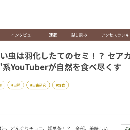
。
インタビュー
連載
試し読み
アクセスランキ
い虫は羽化したてのセミ！？ セア
野食"系YouTuberが自然を食べ尽くす
物
自然
自由研究
野食
汁、どんぐりチョコ、雑草茶！？ 全部、美味しい