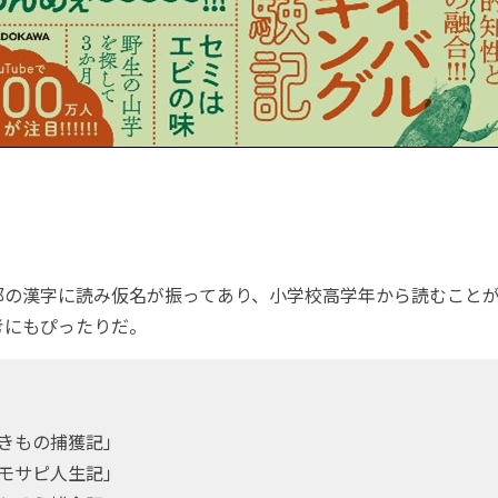
の漢字に読み仮名が振ってあり、小学校高学年から読むことが
考にもぴったりだ。
】
いきもの捕獲記」
ホモサピ人生記」