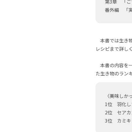
第3章 「
番外編 「
本書では生き物
レシピまで詳し
本書の内容を一
た生き物のランキ
〈美味しか
1位 羽化
2位 セア
3位 カミ