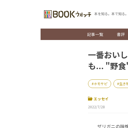
本を知る。本で知る
記事一覧
書評
一番おいし
も... "
ホモサピ
生き
エッセイ
2022/7/28
ザリガニの味噌