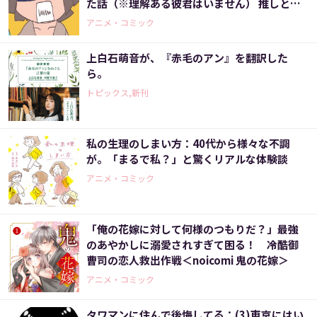
た話（※理解ある彼君はいません） 推しと福
祉に救われて社会復帰するまでの劇的1400日
アニメ・コミック
（3）＞
上白石萌音が、『赤毛のアン』を翻訳した
ら。
トピックス,新刊
私の生理のしまい方：40代から様々な不調
が。「まるで私？」と驚くリアルな体験談
アニメ・コミック
「俺の花嫁に対して何様のつもりだ？」最強
のあやかしに溺愛されすぎて困る！ 冷酷御
曹司の恋人救出作戦＜noicomi 鬼の花嫁＞
アニメ・コミック
タワマンに住んで後悔してる：(3)東京にはい