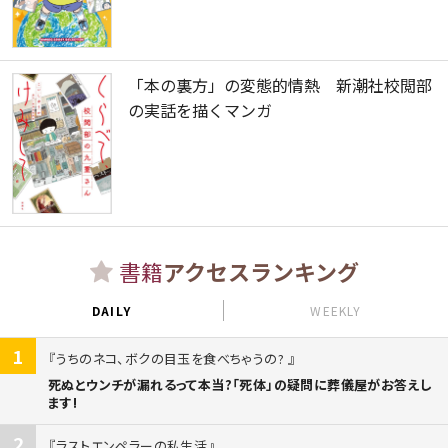
「本の裏方」の変態的情熱 新潮社校閲部
の実話を描くマンガ
書籍
アクセスランキング
DAILY
WEEKLY
1
うちのネコ、ボクの目玉を食べちゃうの?
死ぬとウンチが漏れるって本当?「死体」の疑問に葬儀屋がお答えし
ます!
2
ラストエンペラーの私生活