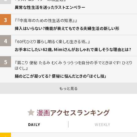
異常な性生活を送ったラストエンペラー
3
『中高年のための性生活の知恵』
挿入はいらない?機能が衰えてもできる夫婦生活の新しい形
4
60代ひとり暮らし明るく楽しむ生きる術。
お手本にしたい62歳。Mimiさんがおしゃれで楽しそうな理由とは?
5
肩こり 便秘 たるみ むくみ うつうつを自分の手でときほぐす! ひとり
ほぐし
腸のどこが凝ってる? 便秘に悩んだときの「ほぐし技」
もっと見る
漫画
アクセスランキング
DAILY
WEEKLY