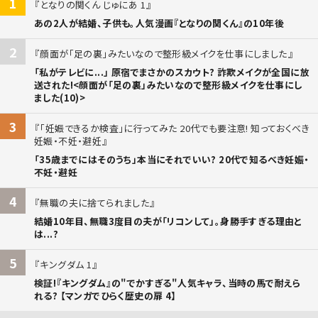
1
となりの関くん じゅにあ 1
あの2人が結婚、子供も。人気漫画『となりの関くん』の10年後
2
顔面が「足の裏」みたいなので整形級メイクを仕事にしました
「私がテレビに...」 原宿でまさかのスカウト? 詐欺メイクが全国に放
送された!<顔面が「足の裏」みたいなので整形級メイクを仕事にし
ました(10)>
3
「妊娠できるか検査」に行ってみた 20代でも要注意! 知っておくべき
妊娠・不妊・避妊
「35歳までにはそのうち」本当にそれでいい? 20代で知るべき妊娠・
不妊・避妊
4
無職の夫に捨てられました
結婚10年目、無職3度目の夫が「リコンして」。身勝手すぎる理由と
は...?
5
キングダム 1
検証!『キングダム』の"でかすぎる"人気キャラ、当時の馬で耐えら
れる? 【マンガでひらく歴史の扉 4】