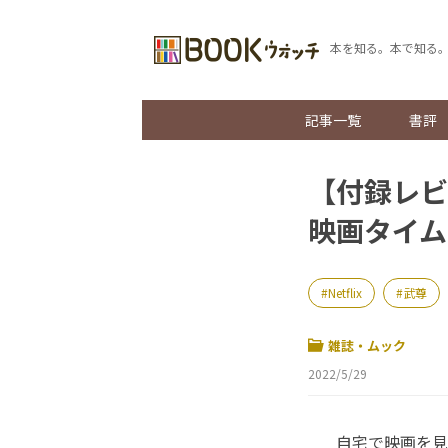
本を知る。本で知る
記事一覧
書評
【付録レビ
映画タイム
Netflix
武尊
雑誌・ムック
2022/5/29
自宅で映画を見