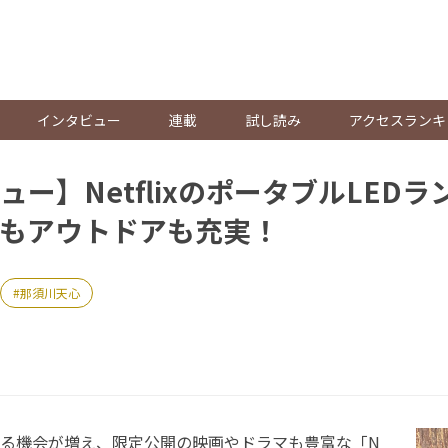
。
インタビュー
連載
試し読み
アクセスランキ
ュー】NetflixのポータブルLED
もアウトドアも充実！
那須川天心
る機会が増え、限定公開の映画やドラマも豊富な「N