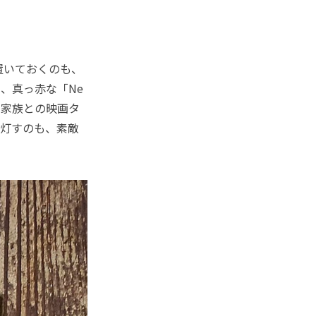
に置いておくのも、
、真っ赤な「Ne
。家族との映画タ
け灯すのも、素敵