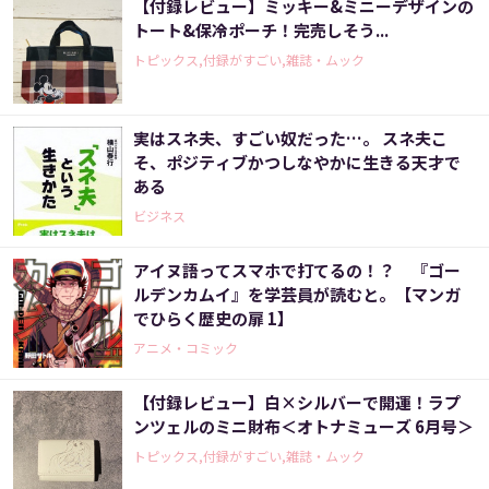
【付録レビュー】ミッキー&ミニーデザインの
トート&保冷ポーチ！完売しそう...
トピックス,付録がすごい,雑誌・ムック
実はスネ夫、すごい奴だった…。 スネ夫こ
そ、ポジティブかつしなやかに生きる天才で
ある
ビジネス
アイヌ語ってスマホで打てるの！？ 『ゴー
ルデンカムイ』を学芸員が読むと。【マンガ
でひらく歴史の扉 1】
アニメ・コミック
【付録レビュー】白×シルバーで開運！ラプ
ンツェルのミニ財布＜オトナミューズ 6月号＞
トピックス,付録がすごい,雑誌・ムック