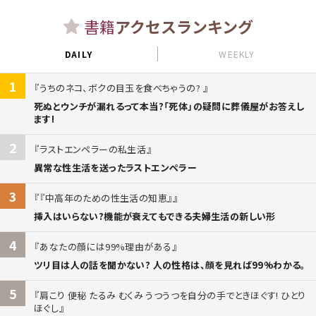
書籍
アクセスランキング
DAILY
WEEKLY
1
うちのネコ、ボクの目玉を食べちゃうの?
死ぬとウンチが漏れるって本当?「死体」の疑問に葬儀屋がお答えし
ます!
2
ラストエンペラーの私生活
異常な性生活を送ったラストエンペラー
3
『中高年のための性生活の知恵』
挿入はいらない?機能が衰えてもできる夫婦生活の新しい形
4
あなたの顔には99%理由がある
ツリ目は人の話を聞かない? 人の性格は、顔を見れば99%わかる。
5
肩こり 便秘 たるみ むくみ うつうつを自分の手でときほぐす! ひとり
ほぐし