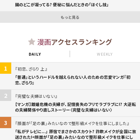
腸のどこが凝ってる? 便秘に悩んだときの「ほぐし技」
もっと見る
漫画
アクセスランキング
DAILY
WEEKLY
1
初恋、ざらり 上
「普通」というハードルを越えられない人のための恋愛マンガ『初
恋、ざらり』
2
完璧な夫婦はいない
【マンガ】離婚危機の夫婦が、記憶喪失のフリでラブラブに!? 大逆転
の夫婦関係やり直しストーリー〈完璧な夫婦はいない〉
3
顔面が「足の裏」みたいなので整形級メイクを仕事にしました
「私がテレビに...」 原宿でまさかのスカウト? 詐欺メイクが全国に放
送された!<顔面が「足の裏」みたいなので整形級メイクを仕事にし