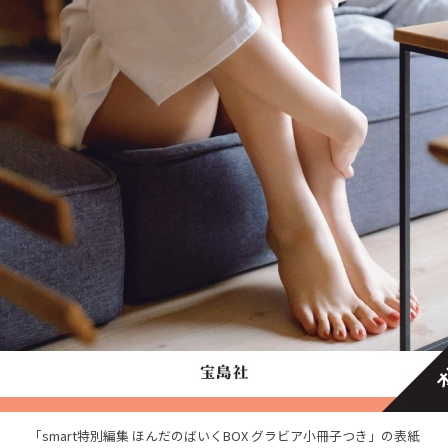
「smart特別編集 ほんだのばいくBOX グラビア小冊子つき」の表紙