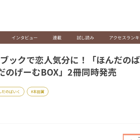
。
インタビュー
連載
試し読み
アクセスランキ
ブックで恋人気分に！「ほんだのば
だのげーむBOX」2冊同時発売
んだのばいく
本田翼