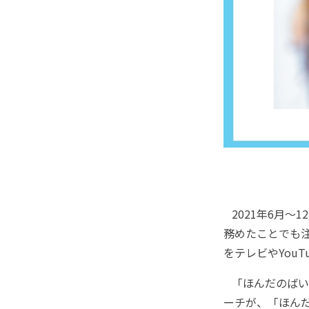
2021年6月～
務めたことでも
をテレビやYou
「ほんだのばいく
ーチが、「ほん