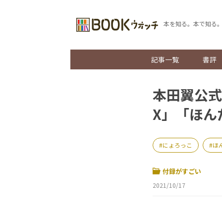
本を知る。本で知る
記事一覧
書評
本田翼公式
X」「ほん
にょろっこ
ほ
付録がすごい
2021/10/17