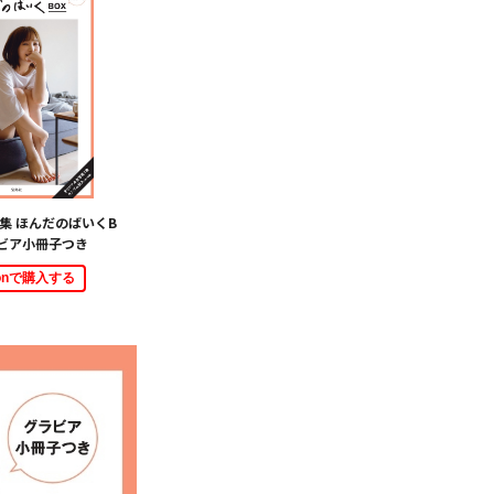
編集 ほんだのばいくB
ラビア小冊子つき
zonで購入する