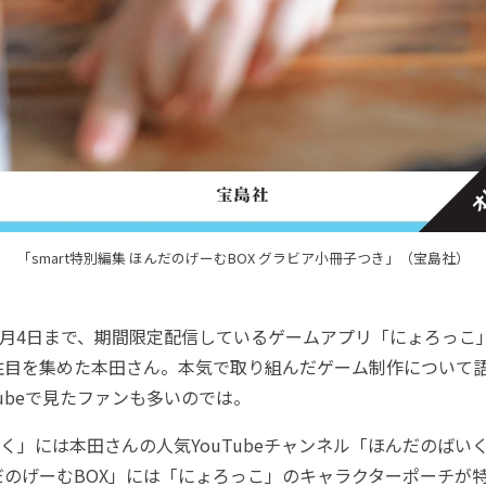
「smart特別編集 ほんだのげーむBOX グラビア小冊子つき」（宝島社）
12月4日まで、期間限定配信しているゲームアプリ「にょろっこ
注目を集めた本田さん。本気で取り組んだゲーム制作について
Tubeで見たファンも多いのでは。
」には本田さんの人気YouTubeチャンネル「ほんだのばい
だのげーむBOX」には「にょろっこ」のキャラクターポーチが