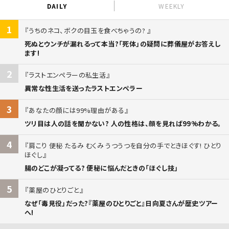
DAILY
WEEKLY
1
うちのネコ、ボクの目玉を食べちゃうの?
死ぬとウンチが漏れるって本当?「死体」の疑問に葬儀屋がお答えし
ます!
2
ラストエンペラーの私生活
異常な性生活を送ったラストエンペラー
3
あなたの顔には99%理由がある
ツリ目は人の話を聞かない? 人の性格は、顔を見れば99%わかる。
4
肩こり 便秘 たるみ むくみ うつうつを自分の手でときほぐす! ひとり
ほぐし
腸のどこが凝ってる? 便秘に悩んだときの「ほぐし技」
5
薬屋のひとりごと
なぜ「毒見役」だった?『薬屋のひとりごと』日向夏さんが歴史ツアー
へ!