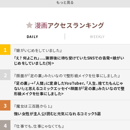
もっと見る
漫画
アクセスランキング
DAILY
WEEKLY
1
娘がいじめをしていました
「え? 何よこれ」...。謝罪後に待ち受けていたSNSでの告発<娘がい
じめをしていました(9)>
2
顔面が「足の裏」みたいなので整形級メイクを仕事にしました
「足の裏」→「人間」に変身したYouTuber。「人生、捨てたもんじゃ
ない!」と思えるコミックエッセイ<顔面が「足の裏」みたいなので整
形級メイクを仕事にしました>
3
魔女は三百路から 1
強い女性が主人公!読むと元気になれるコミック5選
4
仕事でも、仕事じゃなくても