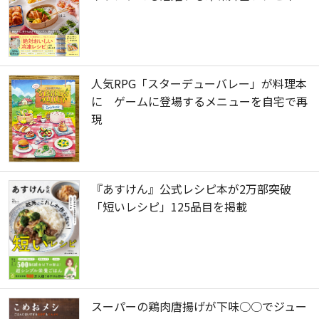
人気RPG「スターデューバレー」が料理本
に ゲームに登場するメニューを自宅で再
現
『あすけん』公式レシピ本が2万部突破
「短いレシピ」125品目を掲載
スーパーの鶏肉唐揚げが下味○○でジュー