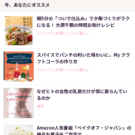
今、あなたにオススメ
朝5分の「ついで仕込み」で夕飯づくりがラク
になる！ 大原千鶴の時短お助けレシピ
トピックス,料理・レシピ,暮らし
スパイスでパンチの利いた味わいに。My クラ
フトコーラの作り方
トピックス,料理・レシピ,暮らし
なぜヒトの女性の乳房だけが常に膨らんでい
るのか
書評
Amazon人気番組「ベイクオフ・ジャパン」の
絶品お菓子をご自宅で。