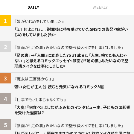
DAILY
WEEKLY
1
娘がいじめをしていました
「え? 何よこれ」...。謝罪後に待ち受けていたSNSでの告発<娘がい
じめをしていました(9)>
2
顔面が「足の裏」みたいなので整形級メイクを仕事にしました
「足の裏」→「人間」に変身したYouTuber。「人生、捨てたもんじゃ
ない!」と思えるコミックエッセイ<顔面が「足の裏」みたいなので整
形級メイクを仕事にしました>
3
魔女は三百路から 1
強い女性が主人公!読むと元気になれるコミック5選
4
仕事でも、仕事じゃなくても
『大奥』『何食べ』よしながふみ初のインタビュー本。子どもの頃影響
を受けた漫画は?
5
顔面が「足の裏」みたいなので整形級メイクを仕事にしました
「私がテレビに...」 原宿でまさかのスカウト? 詐欺メイクが全国に放