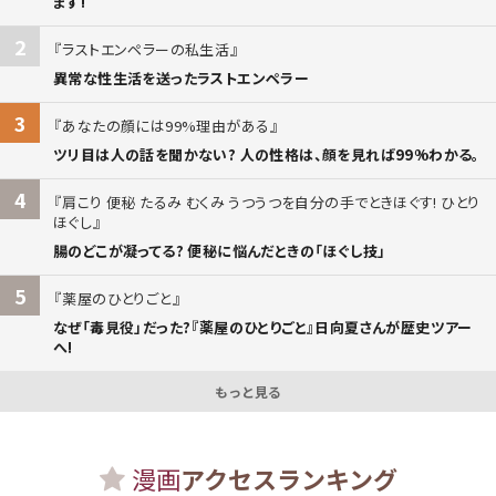
ます!
2
ラストエンペラーの私生活
異常な性生活を送ったラストエンペラー
3
あなたの顔には99%理由がある
ツリ目は人の話を聞かない? 人の性格は、顔を見れば99%わかる。
4
肩こり 便秘 たるみ むくみ うつうつを自分の手でときほぐす! ひとり
ほぐし
腸のどこが凝ってる? 便秘に悩んだときの「ほぐし技」
5
薬屋のひとりごと
なぜ「毒見役」だった?『薬屋のひとりごと』日向夏さんが歴史ツアー
へ!
もっと見る
漫画
アクセスランキング