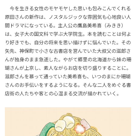
今を生きる女性のモヤモヤした思いも包みこんでくれる
原田さんの新作は、ノスタルジックな雰囲気も心地良い人
間ドラマになっている。主人公の鷹島美希喜（みきき）
は、女子大の国文科で学ぶ大学院生。本を読むことは何よ
り好きでも、自分の将来を思い描けずに悩んでいた。その
矢先、神保町で小さな古書店を営んでいた大叔父の滋郎さ
んが独身のまま急逝した。やがて郷里の北海道から妹の珊
瑚さんが上京し、素人ながらお店を切り盛りすることに。
滋郎さんを慕って通っていた美希喜も、いつのまにか珊瑚
さんのお手伝いをするようになる。そんな二人をめぐる書
店街の人たちや客との心温まる交流が描かれていく。