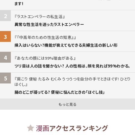
ます!
2
ラストエンペラーの私生活
異常な性生活を送ったラストエンペラー
3
『中高年のための性生活の知恵』
挿入はいらない?機能が衰えてもできる夫婦生活の新しい形
4
あなたの顔には99%理由がある
ツリ目は人の話を聞かない? 人の性格は、顔を見れば99%わかる。
5
肩こり 便秘 たるみ むくみ うつうつを自分の手でときほぐす! ひとり
ほぐし
腸のどこが凝ってる? 便秘に悩んだときの「ほぐし技」
もっと見る
漫画
アクセスランキング