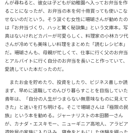
んが尋ねると、彼女は子どもが幼稚園へ入ってお弁当を作
ることになったが、お弁当の本を何十冊買っても使いこな
せないのだという。そう涙ぐむ女性に珊瑚さんが勧めたの
は『お弁当づくり、ハッと驚く秘訣集』という文庫本。写
真はないけれどカバーが可愛らしく、料理家の小林カツ代
さんが冷めても美味しい料理をまとめた「読むレシピ本」
だ。珊瑚さんも、母親が忙しくて、仕事に行く父のお弁当
とアルバイトに行く自分のお弁当を長いこと作っていて、
愛読していた本だったのだ。
またお金を貯めたり、投資をしたり、ビジネス書しか読
まず、早めに退職してのんびり暮らすことを目指していた
青年は、「自分の人生がつまらない無意味なものに見えて
きた」と迷いを打ち明ける。そこで珊瑚さんは『極限の民
族』という本を勧める。ジャーナリストの本田勝一さん
が、カナダ・エスキモー、ニューギニア高地人、アラビア
遊牧民の家族に入り込み、寝食をともにした体験を綴った