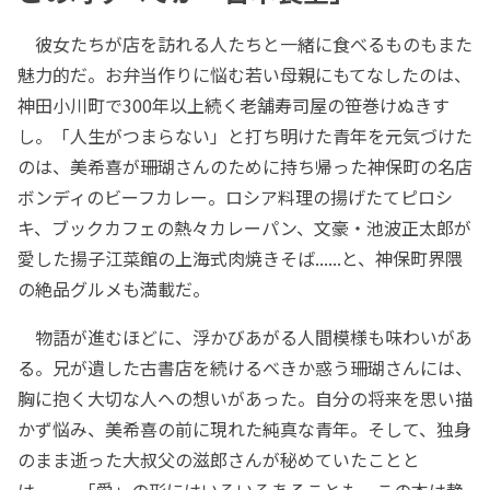
彼女たちが店を訪れる人たちと一緒に食べるものもまた
魅力的だ。お弁当作りに悩む若い母親にもてなしたのは、
神田小川町で300年以上続く老舗寿司屋の笹巻けぬきす
し。「人生がつまらない」と打ち明けた青年を元気づけた
のは、美希喜が珊瑚さんのために持ち帰った神保町の名店
ボンディのビーフカレー。ロシア料理の揚げたてピロシ
キ、ブックカフェの熱々カレーパン、文豪・池波正太郎が
愛した揚子江菜館の上海式肉焼きそば......と、神保町界隈
の絶品グルメも満載だ。
物語が進むほどに、浮かびあがる人間模様も味わいがあ
る。兄が遺した古書店を続けるべきか惑う珊瑚さんには、
胸に抱く大切な人への想いがあった。自分の将来を思い描
かず悩み、美希喜の前に現れた純真な青年。そして、独身
のまま逝った大叔父の滋郎さんが秘めていたことと
は......。「愛」の形にはいろいろあることも、この本は静