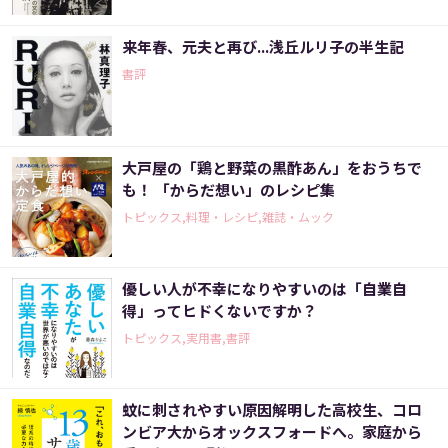
来年春、元夫と再び...浅丘ルリ子の半生記
書評
大戸屋の「鶏と野菜の黒酢あん」をおうちで
も！ 「からだ想い」のレシピ集
トピックス,料理・レシピ,雑誌・ムック
優しい人が不幸になりやすいのは「自業自
得」ってヒドくないですか？
トピックス,実用書,書評
蚊に刺されやすい原因解明した高校生、コロ
ンビア大からオックスフォードへ。家庭から