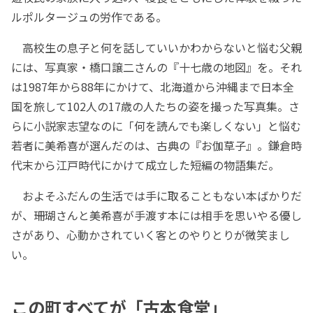
ルポルタージュの労作である。
高校生の息子と何を話していいかわからないと悩む父親
には、写真家・橋口譲二さんの『十七歳の地図』を。それ
は1987年から88年にかけて、北海道から沖縄まで日本全
国を旅して102人の17歳の人たちの姿を撮った写真集。さ
らに小説家志望なのに「何を読んでも楽しくない」と悩む
若者に美希喜が選んだのは、古典の『お伽草子』。鎌倉時
代末から江戸時代にかけて成立した短編の物語集だ。
およそふだんの生活では手に取ることもない本ばかりだ
が、珊瑚さんと美希喜が手渡す本には相手を思いやる優し
さがあり、心動かされていく客とのやりとりが微笑まし
い。
この町すべてが「古本食堂」