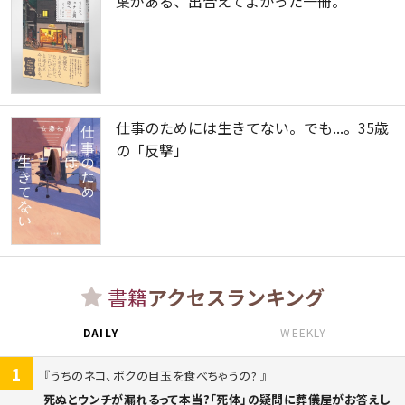
葉がある、出合えてよかった一冊。
仕事のためには生きてない。でも...。35歳
の「反撃」
書籍
アクセスランキング
DAILY
WEEKLY
1
うちのネコ、ボクの目玉を食べちゃうの?
死ぬとウンチが漏れるって本当?「死体」の疑問に葬儀屋がお答えし