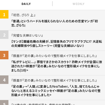
DAILY
WEEKLY
1
初恋、ざらり 上
「普通」というハードルを越えられない人のための恋愛マンガ『初
恋、ざらり』
2
完璧な夫婦はいない
【マンガ】離婚危機の夫婦が、記憶喪失のフリでラブラブに!? 大逆転
の夫婦関係やり直しストーリー〈完璧な夫婦はいない〉
3
顔面が「足の裏」みたいなので整形級メイクを仕事にしました
「私がテレビに...」 原宿でまさかのスカウト? 詐欺メイクが全国に放
送された!<顔面が「足の裏」みたいなので整形級メイクを仕事にし
ました(10)>
4
顔面が「足の裏」みたいなので整形級メイクを仕事にしました
「足の裏」→「人間」に変身したYouTuber。「人生、捨てたもんじゃ
ない!」と思えるコミックエッセイ<顔面が「足の裏」みたいなので整
形級メイクを仕事にしました>
5
16歳の母 ~助産師が見た、奇跡の出産物語~