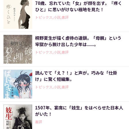
70歳、忘れていた「女」が顔を出す。『疼く
ひと』に思いがけない極地を見た！
トピックス,小説,書評
桐野夏生が描く虐待の連鎖。「母親」という
牢獄から脱け出した少年は......。
トピックス,小説,書評
読んでて「え？！」と声が。巧みな「仕掛
け」に驚く短編集。
トピックス,小説,書評
1507年、宴席に「妓生」をはべらせた日本人
がいた！
書評