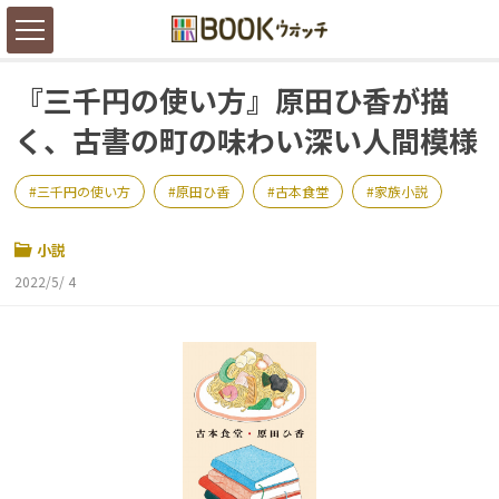
『三千円の使い方』原田ひ香が描
く、古書の町の味わい深い人間模様
三千円の使い方
原田ひ香
古本食堂
家族小説
小説
2022/5/ 4