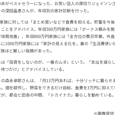
本がベストセラーになった、お笑い芸人の厚切りジェイソン
ーの深田晶恵さんが、年収別の家計診断を行った。
の家族に対しては「まとめ買いなどで食費を抑える。貯蓄を今後
」ことをアドバイス。年収500万円家族には「ボーナス頼みを
体質改善」、年収800万円家族には「全方位の贅沢卒業。外
に1000万円家族には「家計の見える化を。妻の『生活費使い
家族ほど厳しい指摘があった。
は「投資をしないのが、一番のムダ」という。「支出を減らし
、待つだけ」とアドバイスしている。
の森永卓郎さんは、「月13万円あれば、十分リッチに暮らせ
る。畑を耕作し、野菜をできるだけ自給、食費を3万円に抑えて
だが、都会と田舎の中間、「トカイナカ」暮らしを勧めている
※画像提供