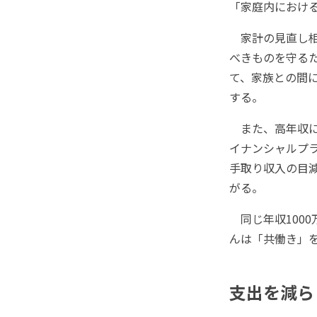
「家庭内におけ
家計の見直し相
べきものを守る
て、家族との間
する。
また、高年収に
イナンシャルプ
手取り収入の目減
がる。
同じ年収100
んは「共働き」
支出を減ら