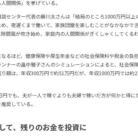
る人間関係」を挙げている。
談センター代表の藤川太さんは「結局のところ1000万円以上
ため、夜遅くまで働いて、家族団欒を楽しむことがなかなかで
に隙間風が吹き始め、家庭内の人間関係がぎくしゃくしてくる
なるほど、健康保険や厚生年金などの社会保険料や税金の負
ランナーの畠中雅子さんのシミュレーションによると、社会保
り額は、年収300万円で約51万円だが、年収1000万円では約2
0万円でも、夫が一人で稼ぐよりも夫婦で稼いだ方が何かと得に
を推奨している。
して、残りのお金を投資に