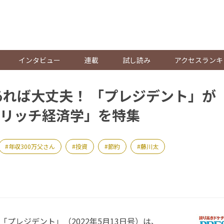
。
インタビュー
連載
試し読み
アクセスランキ
あれば大丈夫！ 「プレジデント」が「
リッチ経済学」を特集
年収300万父さん
投資
節約
藤川太
「プレジデント」（2022年5月13日号）は、