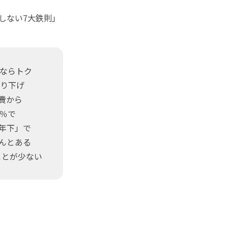
しない7大鉄則」
ならトク
繰り下げ
費から
％で
年下」で
んとある
ことが少ない