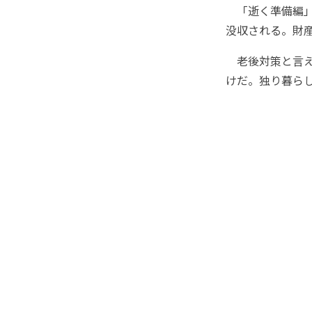
「逝く準備編」
没収される。財
老後対策と言え
けだ。独り暮ら