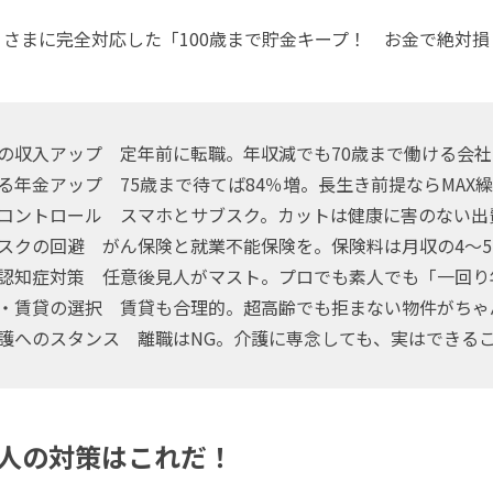
さまに完全対応した「100歳まで貯金キープ！ お金で絶対損
の収入アップ 定年前に転職。年収減でも70歳まで働ける会社
年金アップ 75歳まで待てば84％増。長生き前提ならMAX
コントロール スマホとサブスク。カットは健康に害のない出
スクの回避 がん保険と就業不能保険を。保険料は月収の4～5
認知症対策 任意後見人がマスト。プロでも素人でも「一回り
・賃貸の選択 賃貸も合理的。超高齢でも拒まない物件がちゃ
護へのスタンス 離職はNG。介護に専念しても、実はできる
人の対策はこれだ！