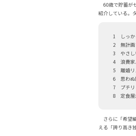
60歳で貯蓄が
紹介している。
1 しっか
2 無計画
3 やさし
4 浪費家
5 離婚リ
6 思わぬ
7 プチリ
8 定食屋
さらに「希望編
える「誇り高き