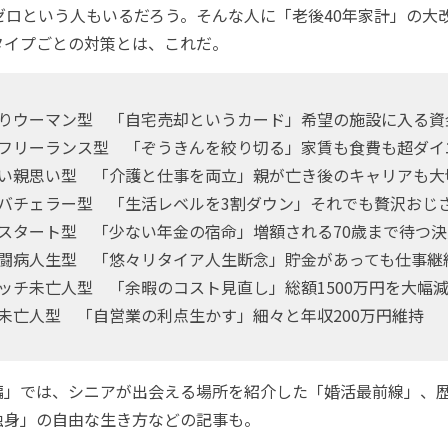
ゼロという人もいるだろう。そんな人に「老後40年家計」の大
タイプごとの対策とは、これだ。
りウーマン型 「自宅売却というカード」希望の施設に入る資
フリーランス型 「ぞうきんを絞り切る」家賃も食費も超ダイ
い親思い型 「介護と仕事を両立」親が亡き後のキャリアも大
バチェラー型 「生活レベルを3割ダウン」それでも贅沢おじ
スタート型 「少ない年金の宿命」増額される70歳まで待つ決
闘病人生型 「悠々リタイア人生断念」貯金があっても仕事継
ッチ未亡人型 「余暇のコスト見直し」総額1500万円を大幅
未亡人型 「自営業の利点生かす」細々と年収200万円維持
」では、シニアが出会える場所を紹介した「婚活最前線」、
独身」の自由な生き方などの記事も。