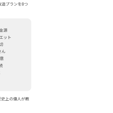
改造プランを8つ
金源
エット
切
さん
意
続
減
歴史上の偉人が教