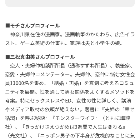
■モチさんプロフィール
神奈川県在住の漫画家。漫画執筆のかたわら、広告イラ
スト、ゲーム美術の仕事も。家族は夫と小学生の娘。
■三松真由美さんプロフィール
恋人・夫婦仲相談所所長（通称すずね所長）、執筆家、
恋愛・夫婦仲コメンテーター。夫婦仲、恋仲に悩む女性会
員13000名を集め、「結婚・再婚」を真剣に考えるコミュ
ニティを展開。性を通して男女関係をよくするメソッドを
考案。特にセックスレスやED、女性の性に詳しく、講演
やメディア取材の依頼が絶えない。著書に『夫婦の「幸せ
循環」を呼ぶ秘訣』『モンスターワイフ』（ともに講談
社）、『きっかけさえつかめば3週間で人生は変わる』
（光文社）、『ニッポン男子の下半身が危機的なことに気