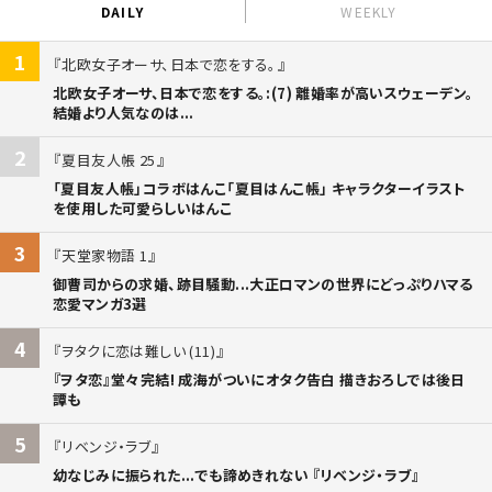
DAILY
WEEKLY
1
北欧女子オーサ、日本で恋をする。
北欧女子オーサ、日本で恋をする。:(7) 離婚率が高いスウェーデン。
結婚より人気なのは...
2
夏目友人帳 25
「夏目友人帳」コラボはんこ「夏目はんこ帳」 キャラクターイラスト
を使用した可愛らしいはんこ
3
天堂家物語 1
御曹司からの求婚、跡目騒動...大正ロマンの世界にどっぷりハマる
恋愛マンガ3選
4
ヲタクに恋は難しい (11)
『ヲタ恋』堂々完結! 成海がついにオタク告白 描きおろしでは後日
譚も
5
リベンジ・ラブ
幼なじみに振られた...でも諦めきれない 『リベンジ・ラブ』