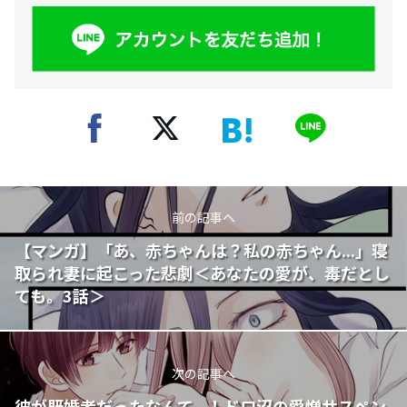
前の記事へ
【マンガ】「あ、赤ちゃんは？私の赤ちゃん...」寝
取られ妻に起こった悲劇＜あなたの愛が、毒だとし
ても。3話＞
次の記事へ
彼が既婚者だったなんて...！ドロ沼の愛憎サスペン