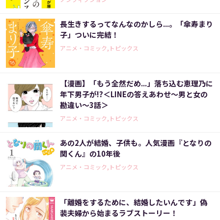
長生きするってなんなのかしら...。「傘寿まり
子」ついに完結！
アニメ・コミック,トピックス
【漫画】「もう全然だめ...」落ち込む恵理乃に
年下男子が!?＜LINEの答えあわせ〜男と女の
勘違い〜3話＞
アニメ・コミック,トピックス
あの2人が結婚、子供も。人気漫画『となりの
関くん』の10年後
アニメ・コミック,トピックス
「離婚をするために、結婚したいんです」偽
装夫婦から始まるラブストーリー！