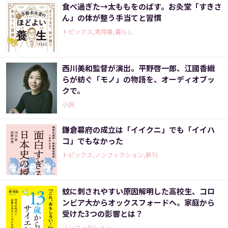
食べ過ぎた→太ももをのばす。お灸堂「すきさ
ん」の体が整う手当てと習慣
トピックス,実用書,暮らし
西川美和監督が演出。平野啓一郎、江國香織
らが紡ぐ「モノ」の物語を、オーディオブッ
クで。
小説
鎌倉幕府の成立は「イイクニ」でも「イイハ
コ」でもなかった
トピックス,ノンフィクション,新刊
蚊に刺されやすい原因解明した高校生、コロ
ンビア大からオックスフォードへ。家庭から
受けた3つの影響とは？
ノンフィクション