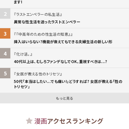
ます!
2
ラストエンペラーの私生活
異常な性生活を送ったラストエンペラー
3
『中高年のための性生活の知恵』
挿入はいらない?機能が衰えてもできる夫婦生活の新しい形
4
化け活。
40代以上は、むしろファンデなしでOK。重視すべきは...?
5
女医が教える性のトリセツ
50代「本当はしたい...でも痛い!」どうすれば? 女医が教える「性の
トリセツ」
もっと見る
漫画
アクセスランキング