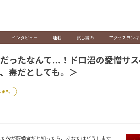
。
インタビュー
連載
試し読み
アクセスランキ
だったなんて...！ドロ沼の愛憎サ
、毒だとしても。＞
つまろ。
た彼が既婚者だと知ったら、あなたはどうします