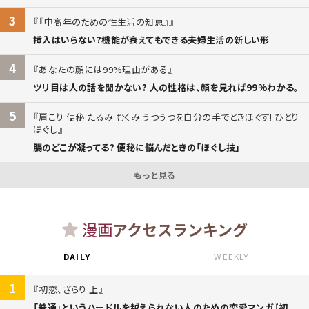
3
『中高年のための性生活の知恵』
挿入はいらない?機能が衰えてもできる夫婦生活の新しい形
4
あなたの顔には99%理由がある
ツリ目は人の話を聞かない? 人の性格は、顔を見れば99%わかる。
5
肩こり 便秘 たるみ むくみ うつうつを自分の手でときほぐす! ひとり
ほぐし
腸のどこが凝ってる? 便秘に悩んだときの「ほぐし技」
もっと見る
漫画
アクセスランキング
DAILY
WEEKLY
1
初恋、ざらり 上
「普通」というハードルを越えられない人のための恋愛マンガ『初