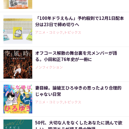
「100年ドラえもん」予約殺到で12月1日配本
分は23日で締め切りへ
アニメ・コミック,トピックス
オフコース解散の舞台裏を元メンバーが語
る。小田和正76年史が一冊に
ノンフィクション
妻目線。論破王ひろゆきの思ったより合理的
じゃない日常
アニメ・コミック,トピックス
50代、大切な人をなくしたあなたに読んで欲
しい。猫沢エミが綴る愛の物語