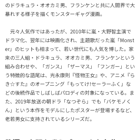
のドラキュラ・オオカミ男、フランケンと共に人間界で大
暴れする様子を描くモンスターギャグ漫画。
元々人気作ではあったが、2010年に嵐・大野智主演で
ドラマ化、翌年には映画化され、主題歌だった嵐「Monst
er」のヒットも相まって、若い世代にも人気を博した。家
来の三人組・ドラキュラ、オオカミ男、フランケンという
組み合わせや、「ガンス」「ザーマス」「フンガー」とい
う特徴的な語尾は、光永康則『怪物王女』や、アニメ『ら
き☆すた』のオープニング「もってけ!セーラーふく」な
どの後続作品でしばしばパロディの対象になっている。ま
た、2019年放送の朝ドラ「なつぞら」でも「バケモノく
ん」という本作をモデルにしたポスターが登場するなど、
老若男女に支持されているシリーズだ。