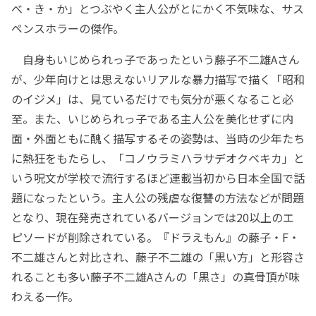
べ・き・か」とつぶやく主人公がとにかく不気味な、サス
ペンスホラーの傑作。
自身もいじめられっ子であったという藤子不二雄Aさん
が、少年向けとは思えないリアルな暴力描写で描く「昭和
のイジメ」は、見ているだけでも気分が悪くなること必
至。また、いじめられっ子である主人公を美化せずに内
面・外面ともに醜く描写するその姿勢は、当時の少年たち
に熱狂をもたらし、「コノウラミハラサデオクベキカ」と
いう呪文が学校で流行するほど連載当初から日本全国で話
題になったという。主人公の残虐な復讐の方法などが問題
となり、現在発売されているバージョンでは20以上のエ
ピソードが削除されている。『ドラえもん』の藤子・F・
不二雄さんと対比され、藤子不二雄の「黒い方」と形容さ
れることも多い藤子不二雄Aさんの「黒さ」の真骨頂が味
わえる一作。