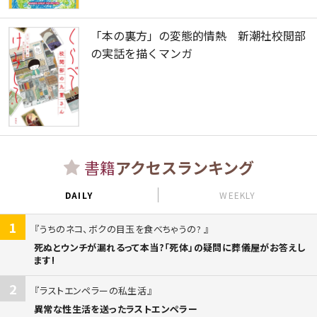
「本の裏方」の変態的情熱 新潮社校閲部
の実話を描くマンガ
書籍
アクセスランキング
DAILY
WEEKLY
1
うちのネコ、ボクの目玉を食べちゃうの?
死ぬとウンチが漏れるって本当?「死体」の疑問に葬儀屋がお答えし
ます!
2
ラストエンペラーの私生活
異常な性生活を送ったラストエンペラー