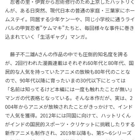
忍者の里・伊賀から忍術修行のため上京したハットリく
んが、ある日突然、現代日本の普通の家庭・三葉家にホー
ムステイ。同居する少年ケン一や、同じ小学校に通うライ
バルの甲賀忍者"ケムマキ"たちと、毎回様々な事件に巻き
込まれていく「生活ギャグ」マンガ。
藤子不二雄Aさんの作品の中でも圧倒的知名度を誇る
が、2回行われた漫画連載はそれぞれ60年代と80年代、国
民的な人気を持っていたアニメの放映も80年代のことな
ので、90年代以降に育ったいまの30代以下にとっては
「名前は知ってるけど本編には一度も触れたことが無い」
マンガの代表格となっている。そんな本作だが、実は、2
004年からアニメが放映されたことがきっかけで、インド
で人気を獲得。2012年には同国に向けて、ハットリくん
がインドの国民的スポーツ・クリケットに挑戦したりする
新作アニメも制作され、2019年以降も、第5〜6シリーズ