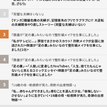
恋、ざらり』
2
完璧な夫婦はいない
【マンガ】離婚危機の夫婦が、記憶喪失のフリでラブラブに!? 大逆転
の夫婦関係やり直しストーリー〈完璧な夫婦はいない〉
3
顔面が「足の裏」みたいなので整形級メイクを仕事にしました
「私がテレビに...」 原宿でまさかのスカウト? 詐欺メイクが全国に放
送された!<顔面が「足の裏」みたいなので整形級メイクを仕事にし
ました(10)>
4
顔面が「足の裏」みたいなので整形級メイクを仕事にしました
「足の裏」→「人間」に変身したYouTuber。「人生、捨てたもんじゃ
ない!」と思えるコミックエッセイ<顔面が「足の裏」みたいなので整
形級メイクを仕事にしました>
5
16歳の母 ~助産師が見た、奇跡の出産物語~
「私...赤ちゃんができました」――産むことを選んだ少女。「後悔しない・
させない」ように生きていく<16歳の母 ~助産師が見た、奇跡の出産
物語~>