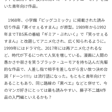
いた青年向け作品。
1968年、小学館『ビッグコミック』に掲載された読み
切り作品『黒イせぇるすまん』が原型。1989年から1992
年までTBS系の番組『ギミア・ぶれいく』で『笑ゥせぇる
すまん』と改題してアニメ化され、広く知られるように。
1999年にはドラマ化、2017年には再アニメ化されるな
ど、時代が下るにつれて人気を増している。漫画に人間の
愚かさや弱さを笑うブラック・ユーモアを持ち込んだ先駆
的な作品で、人差し指で相手を差しながら言い放つ決め台
詞「ドーン!!!!」は流行語になった。もともと青年向けで
あることもあり、同じ路線の『黒ベエ』などと併せて、今
のマンガ好きにとっては最も読みやすい、藤子不二雄A作
品の入門編といえるかも？