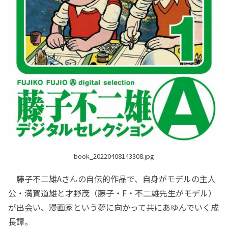
book_20220408143308.jpg
藤子不二雄Aさんの自伝的作品で、自身がモデルの主人
公・満賀道雄と才野茂（藤子・F・不二雄先生がモデル）
が出会い、漫画家という夢に向かって共にあゆんでいく成
長譚。