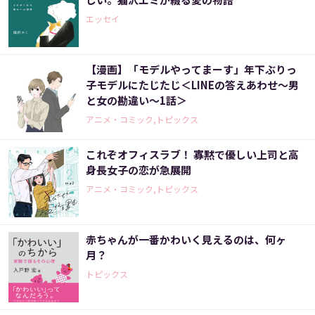
エッセイ
【漫画】「モデルやってまーす」年下ぶりっ
子モデルにたじたじ＜LINEの答えあわせ〜男
と女の勘違い〜1話＞
アニメ・コミック,トピックス
これぞオフィスラブ！ 寡黙で優しい上司と高
身長女子の恋が急展開
アニメ・コミック,トピックス
赤ちゃんが一番かわいく見えるのは、何ヶ
月？
トピックス