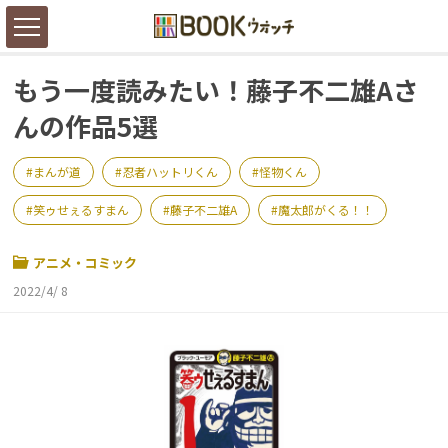
もう一度読みたい！藤子不二雄Aさ
んの作品5選
まんが道
忍者ハットリくん
怪物くん
笑ゥせぇるすまん
藤子不二雄A
魔太郎がくる！！
アニメ・コミック
2022/4/ 8