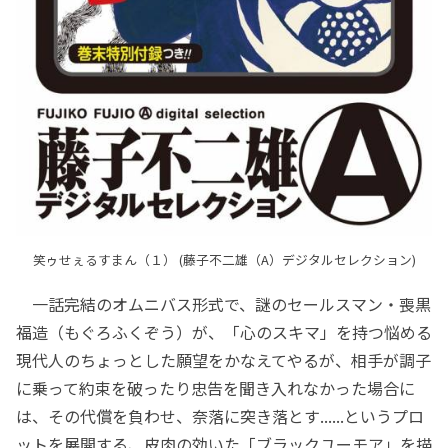
笑ゥせぇるすまん（１） (藤子不二雄（A）デジタルセレクション)
一話完結のオムニバス形式で、謎のセールスマン・喪黒
福造（もぐろふくぞう）が、「心のスキマ」を持つ悩める
現代人のちょっとした願望をかなえてやるが、相手が調子
に乗って約束を破ったり忠告を聞き入れなかった場合に
は、その代償を負わせ、奈落に突き落とす......というプロ
ットを展開する、皮肉の効いた「ブラックユーモア」を描