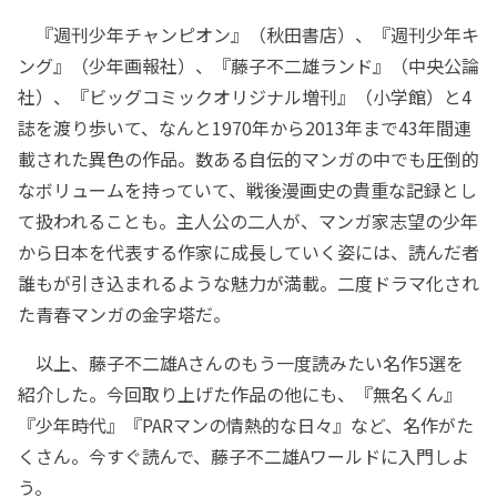
『週刊少年チャンピオン』（秋田書店）、『週刊少年キ
ング』（少年画報社）、『藤子不二雄ランド』（中央公論
社）、『ビッグコミックオリジナル増刊』（小学館）と4
誌を渡り歩いて、なんと1970年から2013年まで43年間連
載された異色の作品。数ある自伝的マンガの中でも圧倒的
なボリュームを持っていて、戦後漫画史の貴重な記録とし
て扱われることも。主人公の二人が、マンガ家志望の少年
から日本を代表する作家に成長していく姿には、読んだ者
誰もが引き込まれるような魅力が満載。二度ドラマ化され
た青春マンガの金字塔だ。
以上、藤子不二雄Aさんのもう一度読みたい名作5選を
紹介した。今回取り上げた作品の他にも、『無名くん』
『少年時代』『PARマンの情熱的な日々』など、名作がた
くさん。今すぐ読んで、藤子不二雄Aワールドに入門しよ
う。