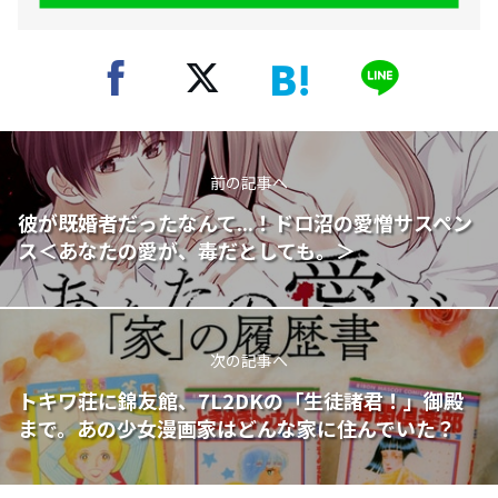
前の記事へ
彼が既婚者だったなんて...！ドロ沼の愛憎サスペン
ス＜あなたの愛が、毒だとしても。＞
次の記事へ
トキワ荘に錦友館、7L2DKの「生徒諸君！」御殿
まで。あの少女漫画家はどんな家に住んでいた？