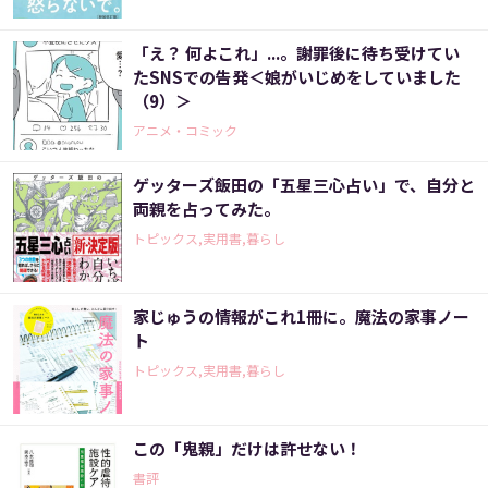
「え？ 何よこれ」...。謝罪後に待ち受けてい
たSNSでの告発＜娘がいじめをしていました
（9）＞
アニメ・コミック
ゲッターズ飯田の「五星三心占い」で、自分と
両親を占ってみた。
トピックス,実用書,暮らし
家じゅうの情報がこれ1冊に。魔法の家事ノー
ト
トピックス,実用書,暮らし
この「鬼親」だけは許せない！
書評