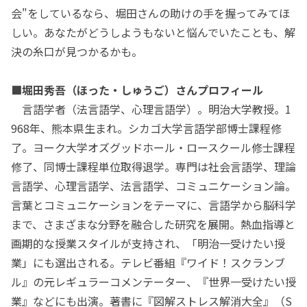
会"をしているなら、堀田さんの助けの手を握ってみてほ
しい。あなたがどうしようもないと悩んでいたことも、解
決の糸口が見つかるかも。
■堀田秀吾（ほった・しゅうご）さんプロフィール
言語学者（法言語学、心理言語学）。明治大学教授。1
968年、熊本県生まれ。シカゴ大学言語学部博士課程修
了。ヨーク大学オズグッドホール・ロースクール修士課程
修了、同博士課程単位取得退学。専門は社会言語学、理論
言語学、心理言語学、法言語学、コミュニケーション論。
言葉とコミュニケーションをテーマに、言語学から脳科学
まで、さまざまな分野を融合した研究を展開。熱血指導と
画期的な授業スタイルが支持され、「明治一受けたい授
業」にも選出される。テレビ番組『ワイド！スクランブ
ル』の元レギュラーコメンテーター、『世界一受けたい授
業』などにも出演。著書に『図解ストレス解消大全』（S