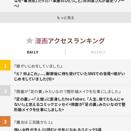
なぜ「毒見役」だった?『薬屋のひとりごと』日向夏さんが歴史ツアー
へ!
もっと見る
漫画
アクセスランキング
DAILY
WEEKLY
1
娘がいじめをしていました
「え? 何よこれ」...。謝罪後に待ち受けていたSNSでの告発<娘がい
じめをしていました(9)>
2
顔面が「足の裏」みたいなので整形級メイクを仕事にしました
「足の裏」→「人間」に変身したYouTuber。「人生、捨てたもんじゃ
ない!」と思えるコミックエッセイ<顔面が「足の裏」みたいなので整
形級メイクを仕事にしました>
3
魔女は三百路から 1
強い女性が主人公!読むと元気になれるコミック5選