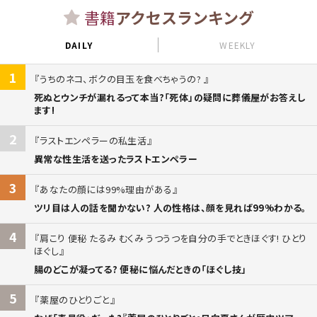
書籍
アクセスランキング
DAILY
WEEKLY
1
うちのネコ、ボクの目玉を食べちゃうの?
死ぬとウンチが漏れるって本当?「死体」の疑問に葬儀屋がお答えし
ます!
2
ラストエンペラーの私生活
異常な性生活を送ったラストエンペラー
3
あなたの顔には99%理由がある
ツリ目は人の話を聞かない? 人の性格は、顔を見れば99%わかる。
4
肩こり 便秘 たるみ むくみ うつうつを自分の手でときほぐす! ひとり
ほぐし
腸のどこが凝ってる? 便秘に悩んだときの「ほぐし技」
5
薬屋のひとりごと