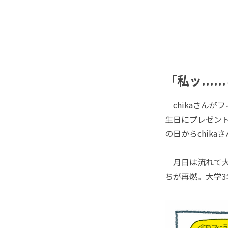
「私ッ...
chikaさんが
生日にプレゼン
の日からchik
月日は流れて大
ちが再燃。大学