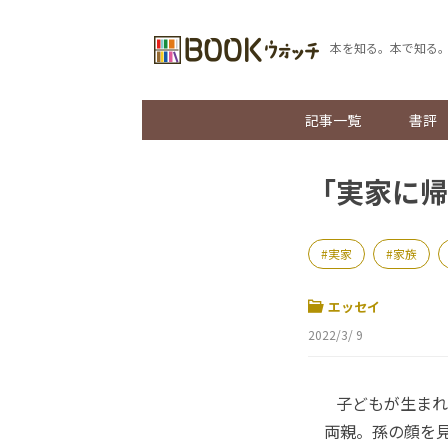
本を知る。本で知る
記事一覧
書評
「実家に帰
実家
家族
エッセイ
2022/3/ 9
子どもが生まれ
両親。孫の顔を