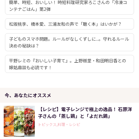
簡単、時短、おいしい！ 時短料理研究家ろこさんの「冷凍コ
ンテナごはん」第2弾
松坂桃李、橋本愛、三浦友和の声で「聴く本」はいかが？
子どものスマホ問題。ルールがなしくずしに...。守れるルール
決めの秘訣は？
平野レミの『おいしい子育て』。上野樹里・和田明日香との
嫁姑鼎談も必読です！
今、あなたにオススメ
【レシピ】電子レンジで極上の逸品！ 石原洋
子さんの「蒸し鶏」と「よだれ鶏」
トピックス,料理・レシピ