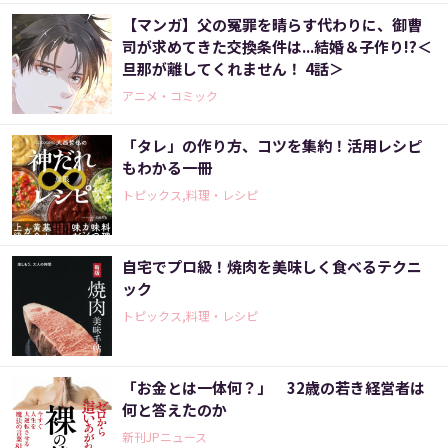
【マンガ】父の冤罪を晴らす代わりに、御曹
司が求めてきた交換条件は...結婚＆子作り!?＜
旦那が離してくれません！ 4話＞
アニメ・コミック
「タレ」の作り方、コツを集約！活用レシピ
もわかる一冊
トピックス,料理・レシピ
自宅でプロ級！焼肉を美味しく食べるテクニ
ック
トピックス,料理・レシピ
「お金とは一体何？」 32歳の若き経営者は
何と答えたのか
新刊JPニュース