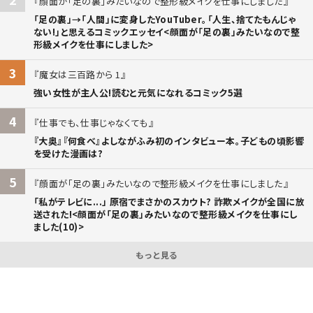
顔面が「足の裏」みたいなので整形級メイクを仕事にしました
「足の裏」→「人間」に変身したYouTuber。「人生、捨てたもんじゃ
ない!」と思えるコミックエッセイ<顔面が「足の裏」みたいなので整
形級メイクを仕事にしました>
3
魔女は三百路から 1
強い女性が主人公!読むと元気になれるコミック5選
4
仕事でも、仕事じゃなくても
『大奥』『何食べ』よしながふみ初のインタビュー本。子どもの頃影響
を受けた漫画は?
5
顔面が「足の裏」みたいなので整形級メイクを仕事にしました
「私がテレビに...」 原宿でまさかのスカウト? 詐欺メイクが全国に放
送された!<顔面が「足の裏」みたいなので整形級メイクを仕事にし
ました(10)>
もっと見る