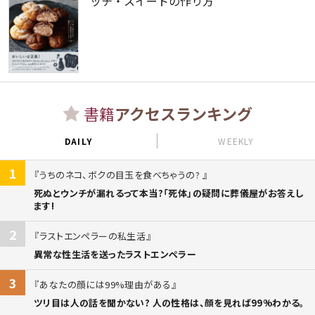
ッチ・スイートの作り方
書籍
アクセスランキング
DAILY
WEEKLY
1
うちのネコ、ボクの目玉を食べちゃうの?
死ぬとウンチが漏れるって本当?「死体」の疑問に葬儀屋がお答えし
ます!
2
ラストエンペラーの私生活
異常な性生活を送ったラストエンペラー
3
あなたの顔には99%理由がある
ツリ目は人の話を聞かない? 人の性格は、顔を見れば99%わかる。