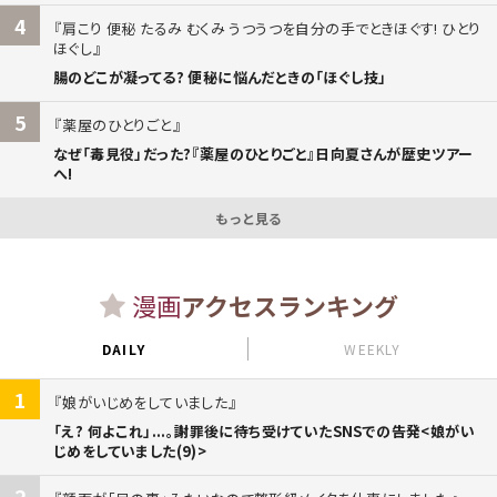
4
肩こり 便秘 たるみ むくみ うつうつを自分の手でときほぐす! ひとり
ほぐし
腸のどこが凝ってる? 便秘に悩んだときの「ほぐし技」
5
薬屋のひとりごと
なぜ「毒見役」だった?『薬屋のひとりごと』日向夏さんが歴史ツアー
へ!
もっと見る
漫画
アクセスランキング
DAILY
WEEKLY
1
娘がいじめをしていました
「え? 何よこれ」...。謝罪後に待ち受けていたSNSでの告発<娘がい
じめをしていました(9)>
2