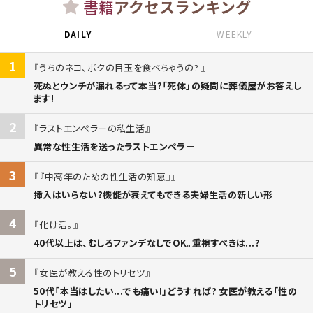
書籍
アクセスランキング
DAILY
WEEKLY
1
うちのネコ、ボクの目玉を食べちゃうの?
死ぬとウンチが漏れるって本当?「死体」の疑問に葬儀屋がお答えし
ます!
2
ラストエンペラーの私生活
異常な性生活を送ったラストエンペラー
3
『中高年のための性生活の知恵』
挿入はいらない?機能が衰えてもできる夫婦生活の新しい形
4
化け活。
40代以上は、むしろファンデなしでOK。重視すべきは...?
5
女医が教える性のトリセツ
50代「本当はしたい...でも痛い!」どうすれば? 女医が教える「性の
トリセツ」