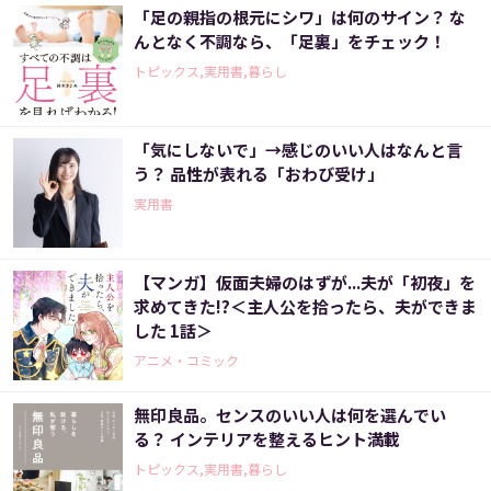
「足の親指の根元にシワ」は何のサイン？ な
んとなく不調なら、「足裏」をチェック！
トピックス,実用書,暮らし
「気にしないで」→感じのいい人はなんと言
う？ 品性が表れる「おわび受け」
実用書
【マンガ】仮面夫婦のはずが...夫が「初夜」を
求めてきた!?＜主人公を拾ったら、夫ができま
した 1話＞
アニメ・コミック
無印良品。センスのいい人は何を選んでい
る？ インテリアを整えるヒント満載
トピックス,実用書,暮らし