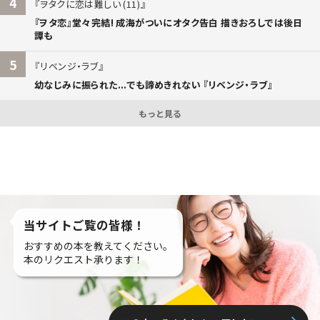
4
ヲタクに恋は難しい (11)
『ヲタ恋』堂々完結! 成海がついにオタク告白 描きおろしでは後日
譚も
5
リベンジ・ラブ
幼なじみに振られた...でも諦めきれない 『リベンジ・ラブ』
もっと見る
当サイトご覧の皆様！
おすすめの本を教えてください。
本のリクエスト承ります！