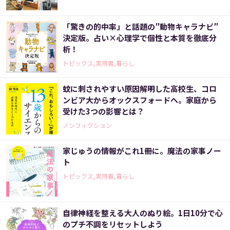
「驚きの的中率」と話題の″動物キャラナビ″
決定版。占い×心理学で個性と本質を徹底分
析！
トピックス,実用書,暮らし
蚊に刺されやすい原因解明した高校生、コロ
ンビア大からオックスフォードへ。家庭から
受けた3つの影響とは？
ノンフィクション
家じゅうの情報がこれ1冊に。魔法の家事ノー
ト
トピックス,実用書,暮らし
自律神経を整える大人のぬり絵。1日10分で心
のプチ不調をリセットしよう