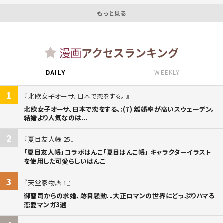
もっと見る
漫画
アクセスランキング
DAILY
WEEKLY
1
北欧女子オーサ、日本で恋をする。
北欧女子オーサ、日本で恋をする。:(7) 離婚率が高いスウェーデン。
結婚より人気なのは...
2
夏目友人帳 25
「夏目友人帳」コラボはんこ「夏目はんこ帳」 キャラクターイラスト
を使用した可愛らしいはんこ
3
天堂家物語 1
御曹司からの求婚、跡目騒動...大正ロマンの世界にどっぷりハマる
恋愛マンガ3選