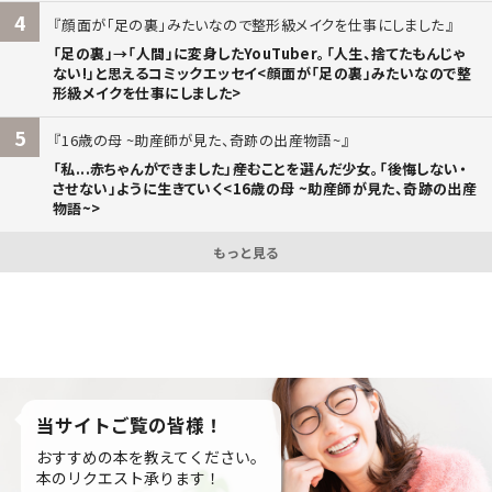
4
顔面が「足の裏」みたいなので整形級メイクを仕事にしました
「足の裏」→「人間」に変身したYouTuber。「人生、捨てたもんじゃ
ない!」と思えるコミックエッセイ<顔面が「足の裏」みたいなので整
形級メイクを仕事にしました>
5
16歳の母 ~助産師が見た、奇跡の出産物語~
「私...赤ちゃんができました」――産むことを選んだ少女。「後悔しない・
させない」ように生きていく<16歳の母 ~助産師が見た、奇跡の出産
物語~>
もっと見る
当サイトご覧の皆様！
おすすめの本を教えてください。
本のリクエスト承ります！