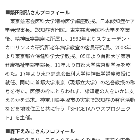
■繁田雅弘さんプロフィール
東京慈恵会医科大学精神医学講座教授。日本認知症ケア
学会理事長。認知症専門医。東京慈恵会医科大学を卒業
後、精神医学講座に所属し、1992年よりスウェーデン・
カロリンスカ研究所老年病学教室の客員研究員、2003年
より東京都立保健科学大学教授、05年より首都大学東京
健康福祉学部学部長、11年より首都大学東京副学長を務
めた。17年より東京慈恵会医科大学精神医学講座教授に
就任、同時に首都大学東京（現都立大学）の名誉教授の称
号を得た。医療の枠にとらわれず、認知症の人をいかに支
えるかを追求。神奈川県平塚市の実家で認知症の啓発活動
などを地域住民と共に行う「SHIGETAハウスプロジェク
ト」を主催。
■森下えみこさんプロフィール
静岡県生まれ。コミックエッセイのほか、書籍や広告、