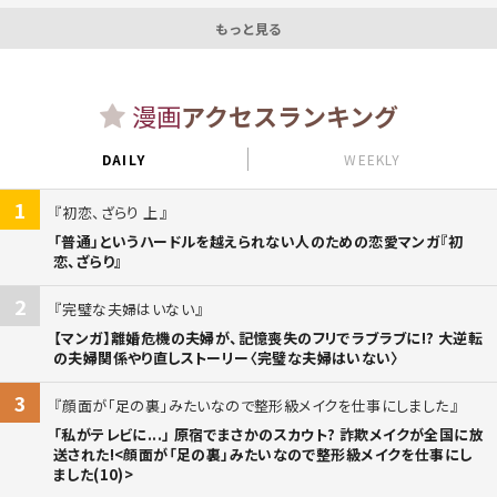
もっと見る
漫画
アクセスランキング
DAILY
WEEKLY
1
初恋、ざらり 上
「普通」というハードルを越えられない人のための恋愛マンガ『初
恋、ざらり』
2
完璧な夫婦はいない
【マンガ】離婚危機の夫婦が、記憶喪失のフリでラブラブに!? 大逆転
の夫婦関係やり直しストーリー〈完璧な夫婦はいない〉
3
顔面が「足の裏」みたいなので整形級メイクを仕事にしました
「私がテレビに...」 原宿でまさかのスカウト? 詐欺メイクが全国に放
送された!<顔面が「足の裏」みたいなので整形級メイクを仕事にし
ました(10)>