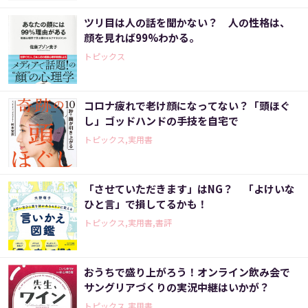
ツリ目は人の話を聞かない？ 人の性格は、
顔を見れば99%わかる。
トピックス
コロナ疲れで老け顔になってない？「頭ほぐ
し」ゴッドハンドの手技を自宅で
トピックス,実用書
「させていただきます」はNG？ 「よけいな
ひと言」で損してるかも！
トピックス,実用書,書評
おうちで盛り上がろう！オンライン飲み会で
サングリアづくりの実況中継はいかが？
トピックス,実用書