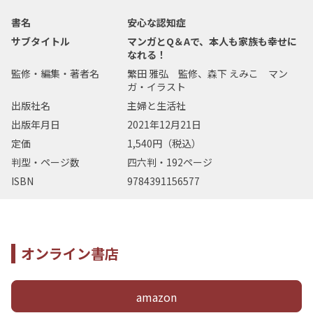
書名
安心な認知症
サブタイトル
マンガとQ＆Aで、本人も家族も幸せに
なれる！
監修・編集・著者名
繁田 雅弘 監修、森下 えみこ マン
ガ・イラスト
出版社名
主婦と生活社
出版年月日
2021年12月21日
定価
1,540円（税込）
判型・ページ数
四六判・192ページ
ISBN
9784391156577
オンライン書店
amazon