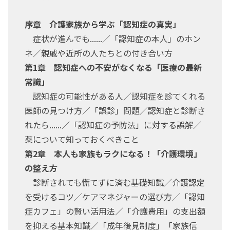
序章 介護家族から学ぶ「認知症の真実」
症状が進んでも......／「認知症の本人」のホン
ネ／親戚や近所の人たちとの付き合い方
第1章 認知症への不安がなくなる「医療の最新
常識」
認知症の可能性がある人／認知症を診てくれる
医師の見つけ方／「誤診」問題／認知症と診断さ
れたら......／「認知症の予防法」に対する誤解／
薬について知っておくべきこと
第2章 本人も家族もラクになる！「介護環境」
の整え方
診断されても慌てずに済む基礎知識／介護認定
を受けるコツ／ケアマネジャーの選び方／「認知
症カフェ」の賢い活用法／「介護費用」の支出額
を抑える基本知識／「成年後見制度」「家族信