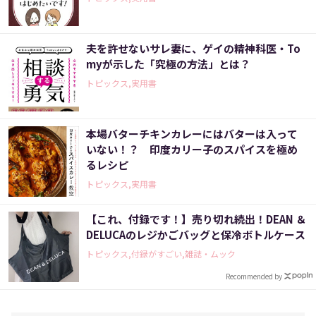
夫を許せないサレ妻に、ゲイの精神科医・To
myが示した「究極の方法」とは？
トピックス,実用書
本場バターチキンカレーにはバターは入って
いない！？ 印度カリー子のスパイスを極め
るレシピ
トピックス,実用書
【これ、付録です！】売り切れ続出！DEAN ＆
DELUCAのレジかごバッグと保冷ボトルケース
トピックス,付録がすごい,雑誌・ムック
Recommended by