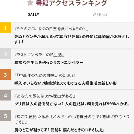
書籍
アクセスランキング
DAILY
WEEKLY
1
うちのネコ、ボクの目玉を食べちゃうの?
死ぬとウンチが漏れるって本当?「死体」の疑問に葬儀屋がお答えし
ます!
2
ラストエンペラーの私生活
異常な性生活を送ったラストエンペラー
3
『中高年のための性生活の知恵』
挿入はいらない?機能が衰えてもできる夫婦生活の新しい形
4
あなたの顔には99%理由がある
ツリ目は人の話を聞かない? 人の性格は、顔を見れば99%わかる。
5
肩こり 便秘 たるみ むくみ うつうつを自分の手でときほぐす! ひとり
ほぐし
腸のどこが凝ってる? 便秘に悩んだときの「ほぐし技」