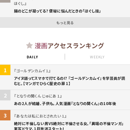
ほぐし
腸のどこが凝ってる? 便秘に悩んだときの「ほぐし技」
もっと見る
漫画
アクセスランキング
DAILY
WEEKLY
1
ゴールデンカムイ 1
アイヌ語ってスマホで打てるの!? 『ゴールデンカムイ』を学芸員が読
むと。【マンガでひらく歴史の扉 1】
2
となりの関くん じゅにあ 1
あの2人が結婚、子供も。人気漫画『となりの関くん』の10年後
3
あなたは私におとされたい 1
絶対に不倫しない男VS絶対に不倫させる女。「異端の不倫マンガ」
実写ドラマ、1月放送スタート!