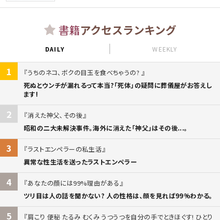
書籍
アクセスランキング
DAILY
WEEKLY
1
うちのネコ、ボクの目玉を食べちゃうの?
死ぬとウンチが漏れるって本当?「死体」の疑問に葬儀屋がお答えし
ます!
2
消えた神父、その後
昭和の二大未解決事件。海外に消えた「神父」はその後...。
3
ラストエンペラーの私生活
異常な性生活を送ったラストエンペラー
4
あなたの顔には99%理由がある
ツリ目は人の話を聞かない? 人の性格は、顔を見れば99%わかる。
5
肩こり 便秘 たるみ むくみ うつうつを自分の手でときほぐす! ひとり