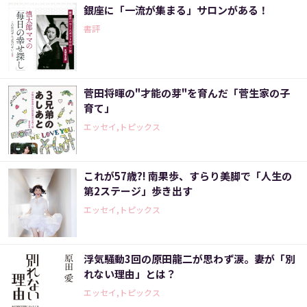
銀座に「一流が集まる」サロンがある！
書評
菅田将暉の"才能の芽"を育んだ「菅生家の子
育て」
エッセイ,トピックス
これが57歳?! 南果歩、すらり美脚で「人生の
第2ステージ」歩き出す
エッセイ,トピックス
浮気騒動3回の原田龍二が思わず涙。妻が「別
れない理由」とは？
エッセイ,トピックス