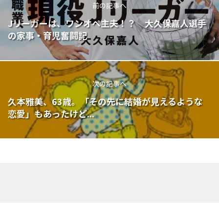
前の記事へ
Jリーガーは、ワンオペ主夫！？ 大久保嘉人選手
の家事・育児奮闘記
次の記事へ
久本雅美、63歳。「その先に結婚が見えるような
恋愛」もあったけど...