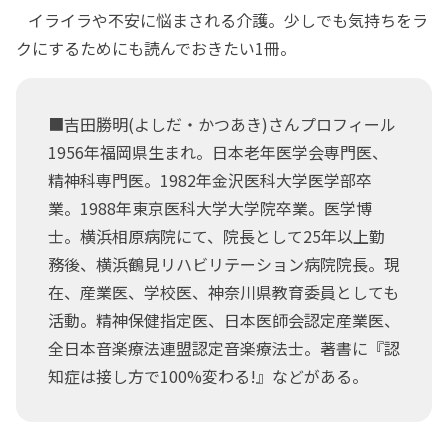
イライラや不安に悩まされる介護。少しでも気持ちをラ
クにするためにも読んでおきたい1冊。
■吉田勝明(よしだ・かつあき)さんプロフィール
1956年福岡県生まれ。日本老年医学会専門医、
精神科専門医。1982年金沢医科大学医学部卒
業。1988年東京医科大学大学院卒業。医学博
士。横浜相原病院にて、院長として25年以上勤
務後、横浜鶴見リハビリテーション病院院長。現
在、産業医、学校医、神奈川県教育委員としても
活動。精神保健指定医、日本医師会認定産業医、
全日本音楽療法連盟認定音楽療法士。著書に『認
知症は接し方で100%変わる!』などがある。