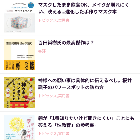
マスクしたまま飲食OK、メイクが崩れにく
い、映える...進化した手作りマスク本
トピックス,実用書
百田尚樹氏の最高傑作は？
書評
神様への願い事は具体的に伝えるべし。桜井
識子のパワースポットの訪ね方
トピックス,実用書
親が「1番知りたいけど聞きにくい」ことにも
答える「性教育」の参考書。
トピックス,実用書