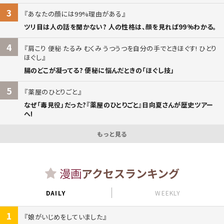
3
あなたの顔には99%理由がある
ツリ目は人の話を聞かない? 人の性格は、顔を見れば99%わかる。
4
肩こり 便秘 たるみ むくみ うつうつを自分の手でときほぐす! ひとり
ほぐし
腸のどこが凝ってる? 便秘に悩んだときの「ほぐし技」
5
薬屋のひとりごと
なぜ「毒見役」だった?『薬屋のひとりごと』日向夏さんが歴史ツアー
へ!
もっと見る
漫画
アクセスランキング
DAILY
WEEKLY
1
娘がいじめをしていました