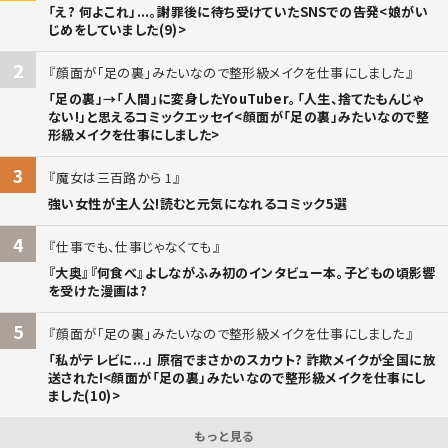
「え? 何よこれ」...。謝罪後に待ち受けていたSNSでの告発<娘がい
じめをしていました(9)>
2
顔面が「足の裏」みたいなので整形級メイクを仕事にしました
「足の裏」→「人間」に変身したYouTuber。「人生、捨てたもんじゃ
ない!」と思えるコミックエッセイ<顔面が「足の裏」みたいなので整
形級メイクを仕事にしました>
3
魔女は三百路から 1
強い女性が主人公!読むと元気になれるコミック5選
4
仕事でも、仕事じゃなくても
『大奥』『何食べ』よしながふみ初のインタビュー本。子どもの頃影響
を受けた漫画は?
5
顔面が「足の裏」みたいなので整形級メイクを仕事にしました
「私がテレビに...」 原宿でまさかのスカウト? 詐欺メイクが全国に放
送された!<顔面が「足の裏」みたいなので整形級メイクを仕事にし
ました(10)>
もっと見る