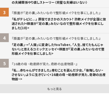
の夫婦関係やり直しストーリー〈完璧な夫婦はいない〉
3
顔面が「足の裏」みたいなので整形級メイクを仕事にしました
「私がテレビに...」 原宿でまさかのスカウト? 詐欺メイクが全国に放
送された!<顔面が「足の裏」みたいなので整形級メイクを仕事にし
ました(10)>
4
顔面が「足の裏」みたいなので整形級メイクを仕事にしました
「足の裏」→「人間」に変身したYouTuber。「人生、捨てたもんじゃ
ない!」と思えるコミックエッセイ<顔面が「足の裏」みたいなので整
形級メイクを仕事にしました>
5
16歳の母 ~助産師が見た、奇跡の出産物語~
「私...赤ちゃんができました」――産むことを選んだ少女。「後悔しない・
させない」ように生きていく<16歳の母 ~助産師が見た、奇跡の出産
物語~>
もっと見る