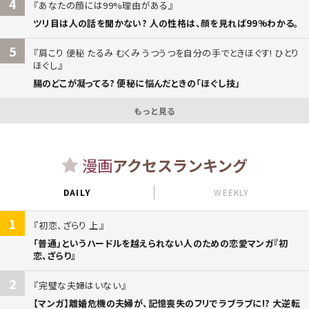
4
あなたの顔には99%理由がある
ツリ目は人の話を聞かない? 人の性格は、顔を見れば99%わかる。
5
肩こり 便秘 たるみ むくみ うつうつを自分の手でときほぐす! ひとり
ほぐし
腸のどこが凝ってる? 便秘に悩んだときの「ほぐし技」
もっと見る
漫画
アクセスランキング
DAILY
WEEKLY
1
初恋、ざらり 上
「普通」というハードルを越えられない人のための恋愛マンガ『初
恋、ざらり』
2
完璧な夫婦はいない
【マンガ】離婚危機の夫婦が、記憶喪失のフリでラブラブに!? 大逆転