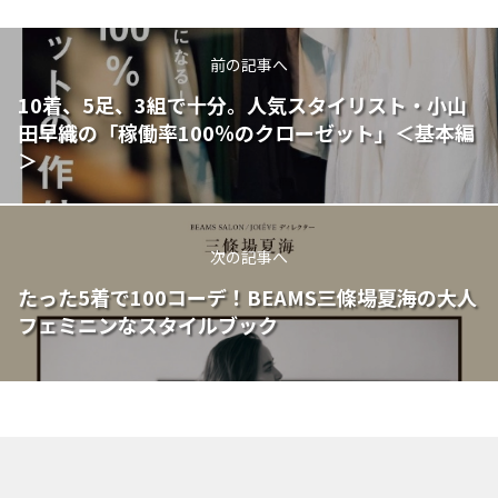
前の記事へ
10着、5足、3組で十分。人気スタイリスト・小山
田早織の「稼働率100％のクローゼット」＜基本編
＞
次の記事へ
たった5着で100コーデ！BEAMS三條場夏海の大人
フェミニンなスタイルブック