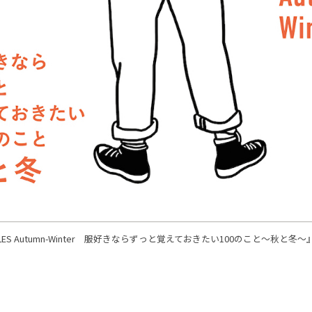
0 RULES Autumn-Winter 服好きならずっと覚えておきたい100のこと～秋と