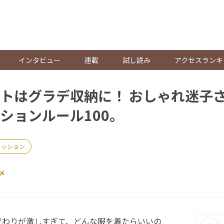
。
インタビュー
連載
試し読み
アクセスランキ
トはグラデ収納に！ おしゃれ迷子
ションルール100。
ァッション
メ
変わりが激しすぎて、どんな服を着たらいいの