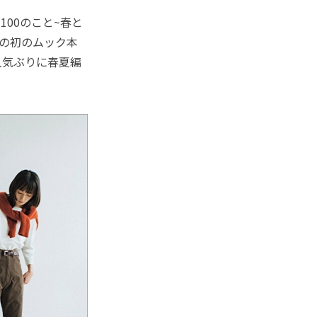
い100のこと~春と
）の初のムック本
人気ぶりに春夏編