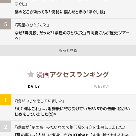
ほぐし
腸のどこが凝ってる? 便秘に悩んだときの「ほぐし技」
5
薬屋のひとりごと
なぜ「毒見役」だった?『薬屋のひとりごと』日向夏さんが歴史ツアー
へ!
もっと見る
漫画
アクセスランキング
DAILY
WEEKLY
1
娘がいじめをしていました
「え? 何よこれ」...。謝罪後に待ち受けていたSNSでの告発<娘がい
じめをしていました(9)>
2
顔面が「足の裏」みたいなので整形級メイクを仕事にしました
「足の裏」→「人間」に変身したYouTuber。「人生、捨てたもんじゃ