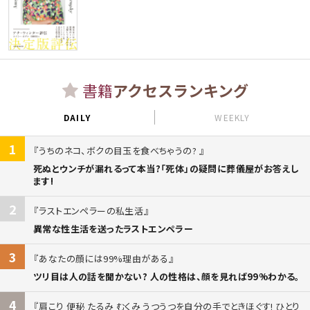
書籍
アクセスランキング
DAILY
WEEKLY
1
うちのネコ、ボクの目玉を食べちゃうの?
死ぬとウンチが漏れるって本当?「死体」の疑問に葬儀屋がお答えし
ます!
2
ラストエンペラーの私生活
異常な性生活を送ったラストエンペラー
3
あなたの顔には99%理由がある
ツリ目は人の話を聞かない? 人の性格は、顔を見れば99%わかる。
4
肩こり 便秘 たるみ むくみ うつうつを自分の手でときほぐす! ひとり