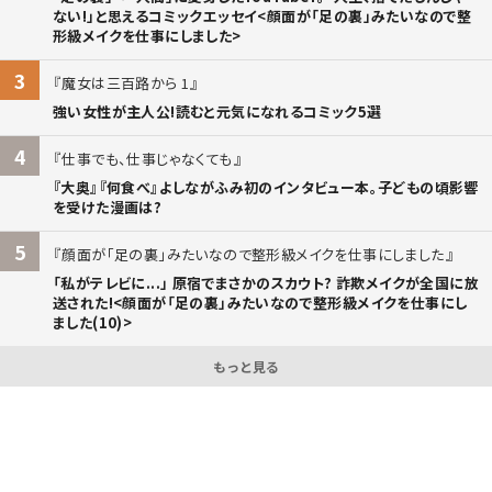
ない!」と思えるコミックエッセイ<顔面が「足の裏」みたいなので整
形級メイクを仕事にしました>
3
魔女は三百路から 1
強い女性が主人公!読むと元気になれるコミック5選
4
仕事でも、仕事じゃなくても
『大奥』『何食べ』よしながふみ初のインタビュー本。子どもの頃影響
を受けた漫画は?
5
顔面が「足の裏」みたいなので整形級メイクを仕事にしました
「私がテレビに...」 原宿でまさかのスカウト? 詐欺メイクが全国に放
送された!<顔面が「足の裏」みたいなので整形級メイクを仕事にし
ました(10)>
もっと見る