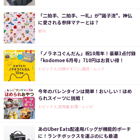
「二拍手、二拍手、一礼」が"識子流"。神仏
に愛される参拝マナーとは？
新刊
「ノラネコぐんだん」祝10周年！豪華3点付録
「kodomoe 6月号」710円はお買い得！
トピックス,付録がすごい,雑誌・ムック
今年のバレンタインは簡単！おいしい！ほめ
られスイーツに挑戦！
トピックス,実用書,料理・レシピ
あのUber Eats配達用バッグが機能的ポーチ
に！ランチボックスを運ぶのにも最適