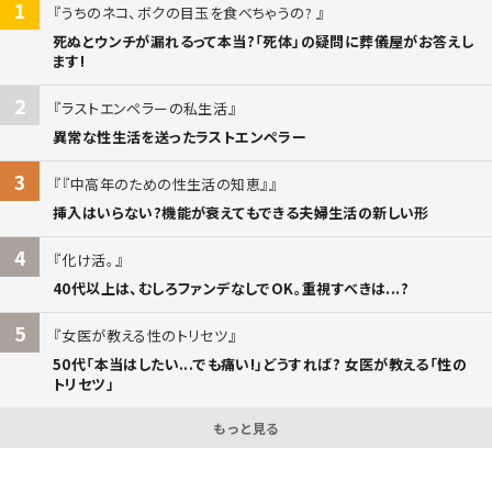
1
うちのネコ、ボクの目玉を食べちゃうの?
死ぬとウンチが漏れるって本当?「死体」の疑問に葬儀屋がお答えし
ます!
2
ラストエンペラーの私生活
異常な性生活を送ったラストエンペラー
3
『中高年のための性生活の知恵』
挿入はいらない?機能が衰えてもできる夫婦生活の新しい形
4
化け活。
40代以上は、むしろファンデなしでOK。重視すべきは...?
5
女医が教える性のトリセツ
50代「本当はしたい...でも痛い!」どうすれば? 女医が教える「性の
トリセツ」
もっと見る