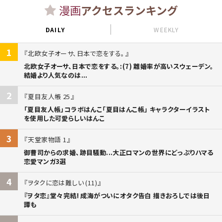
漫画
アクセスランキング
DAILY
WEEKLY
1
北欧女子オーサ、日本で恋をする。
北欧女子オーサ、日本で恋をする。:(7) 離婚率が高いスウェーデン。
結婚より人気なのは...
2
夏目友人帳 25
「夏目友人帳」コラボはんこ「夏目はんこ帳」 キャラクターイラスト
を使用した可愛らしいはんこ
3
天堂家物語 1
御曹司からの求婚、跡目騒動...大正ロマンの世界にどっぷりハマる
恋愛マンガ3選
4
ヲタクに恋は難しい (11)
『ヲタ恋』堂々完結! 成海がついにオタク告白 描きおろしでは後日
譚も