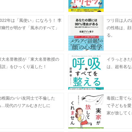
2022年は「風使い」になろう！ 李
ツリ目は人の
家幽竹が明かす「風水のすべて」
の性格は、顔
る。
東大名誉教授が「東大名誉教授の
イラっときた
通説」をひっくり返した！
は、超有名な
幼稚園のパパ友同士で不倫した
毒親に育てら
ら...現代のリアルむきだしに
て子どもを愛
家が放してく