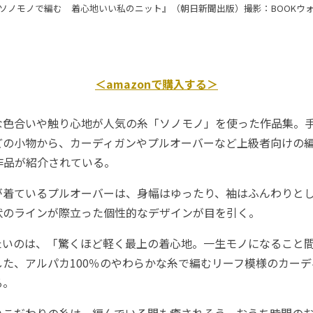
ソノモノで編む 着心地いい私のニット』（朝日新聞出版）撮影：BOOKウ
＜amazonで購入する＞
色合いや触り心地が人気の糸「ソノモノ」を使った作品集。
どの小物から、カーディガンやプルオーバーなど上級者向けの
作品が紹介されている。
着ているプルオーバーは、身幅はゆったり、袖はふんわりと
状のラインが際立った個性的なデザインが目を引く。
いのは、「驚くほど軽く最上の着心地。一生モノになること
た、アルパカ100％のやわらかな糸で編むリーフ模様のカー
る。
こだわりの糸は、編んでいる間も癒されそう。おうち時間のお