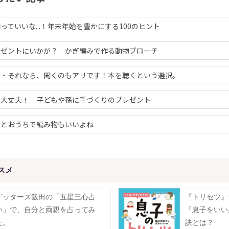
っていいな...！年末年始を豊かにする100のヒント
レゼントにいかが？ かぎ編みで作る動物ブローチ
・・それなら、聞くのもアリです！本を聴くという選択。
も大丈夫！ 子どもや孫に手づくりのプレゼント
りとおうちで編み物もいいよね
スメ
ゲッターズ飯田の「五星三心占
『トリセツ』
い」で、自分と両親を占ってみ
「息子をいい
た。
訣とは？