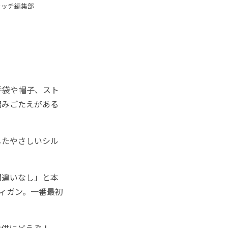
ォッチ編集部
手袋や帽子、スト
編みごたえがある
したやさしいシル
間違いなし」と本
ディガン。一番最初
供にどうぞ！