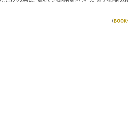
（
BOO