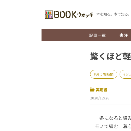
本を知る。本で知る
記事一覧
書評
驚くほど軽
おうち時間
ソ
実用書
2020/12/26
冬になると編み
モノで編む 着