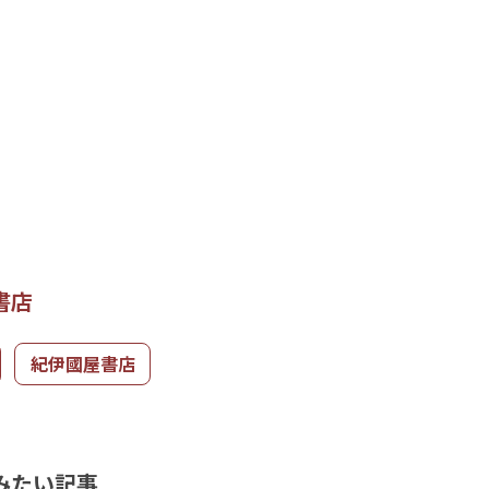
書店
紀伊國屋書店
みたい記事