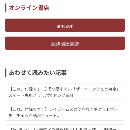
オンライン書店
amazon
紀伊國屋書店
あわせて読みたい記事
【これ、付録です！】5つ星ホテル「ザ・ペニンシュラ東京」
スイート専用スリッパでセレブ気分
【これ、付録です！】レイビームスの便利な４ポケットポー
チ チェック柄がキュート。
【Audible】川上未映子の最新作が！伊坂幸太郎、平野啓一