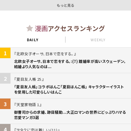
もっと見る
漫画
アクセスランキング
DAILY
WEEKLY
1
北欧女子オーサ、日本で恋をする。
北欧女子オーサ、日本で恋をする。:(7) 離婚率が高いスウェーデン。
結婚より人気なのは...
2
夏目友人帳 25
「夏目友人帳」コラボはんこ「夏目はんこ帳」 キャラクターイラスト
を使用した可愛らしいはんこ
3
天堂家物語 1
御曹司からの求婚、跡目騒動...大正ロマンの世界にどっぷりハマる
恋愛マンガ3選
4
ヲタクに恋は難しい (11)