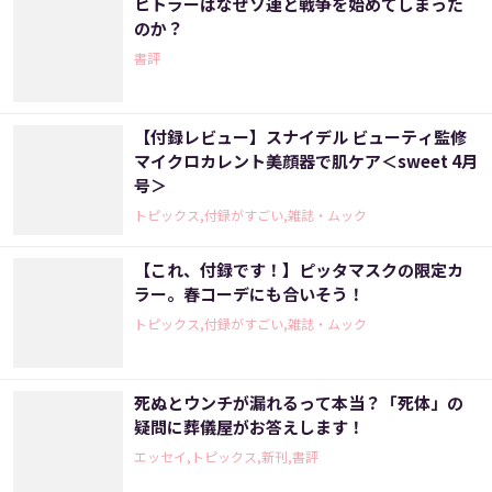
ヒトラーはなぜソ連と戦争を始めてしまった
のか？
書評
【付録レビュー】スナイデル ビューティ監修
マイクロカレント美顔器で肌ケア＜sweet 4月
号＞
トピックス,付録がすごい,雑誌・ムック
【これ、付録です！】ピッタマスクの限定カ
ラー。春コーデにも合いそう！
トピックス,付録がすごい,雑誌・ムック
死ぬとウンチが漏れるって本当？「死体」の
疑問に葬儀屋がお答えします！
エッセイ,トピックス,新刊,書評