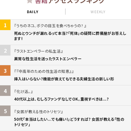
DAILY
WEEKLY
1
うちのネコ、ボクの目玉を食べちゃうの?
死ぬとウンチが漏れるって本当?「死体」の疑問に葬儀屋がお答えし
ます!
2
ラストエンペラーの私生活
異常な性生活を送ったラストエンペラー
3
『中高年のための性生活の知恵』
挿入はいらない?機能が衰えてもできる夫婦生活の新しい形
4
化け活。
40代以上は、むしろファンデなしでOK。重視すべきは...?
5
女医が教える性のトリセツ
50代「本当はしたい...でも痛い!」どうすれば? 女医が教える「性の
トリセツ」