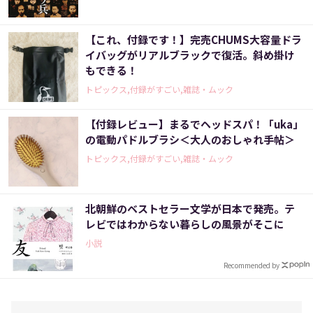
【これ、付録です！】完売CHUMS大容量ドラ
イバッグがリアルブラックで復活。斜め掛け
もできる！
トピックス,付録がすごい,雑誌・ムック
【付録レビュー】まるでヘッドスパ！「uka」
の電動パドルブラシ＜大人のおしゃれ手帖＞
トピックス,付録がすごい,雑誌・ムック
北朝鮮のベストセラー文学が日本で発売。テ
レビではわからない暮らしの風景がそこに
小説
Recommended by