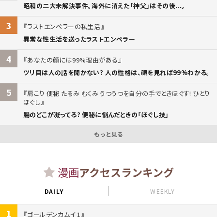
昭和の二大未解決事件。海外に消えた「神父」はその後...。
3
ラストエンペラーの私生活
異常な性生活を送ったラストエンペラー
4
あなたの顔には99%理由がある
ツリ目は人の話を聞かない? 人の性格は、顔を見れば99%わかる。
5
肩こり 便秘 たるみ むくみ うつうつを自分の手でときほぐす! ひとり
ほぐし
腸のどこが凝ってる? 便秘に悩んだときの「ほぐし技」
もっと見る
漫画
アクセスランキング
DAILY
WEEKLY
1
ゴールデンカムイ 1