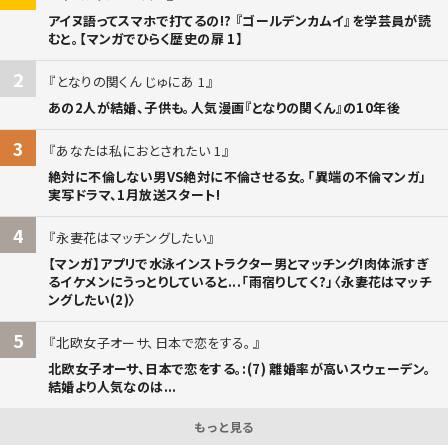
アイヌ語ってスマホで打てるの!? 『ゴールデンカムイ』を学芸員が読
むと。【マンガでひらく歴史の扉 1】
2
となりの関くん じゅにあ 1
あの2人が結婚、子供も。人気漫画『となりの関くん』の10年後
3
あなたは私におとされたい 1
絶対に不倫しない男VS絶対に不倫させる女。「異端の不倫マンガ」
実写ドラマ、1月放送スタート!
4
永妻花はマッチングしたい
【マンガ】アプリで水泳インストラクター男とマッチング!肉体派すぎ
るイケメンにうっとりしていると...「雨宿りしてく?」〈永妻花はマッチ
ングしたい(2)〉
5
北欧女子オーサ、日本で恋をする。
北欧女子オーサ、日本で恋をする。:(7) 離婚率が高いスウェーデン。
結婚より人気なのは...
もっと見る