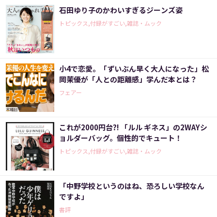
石田ゆり子のかわいすぎるジーンズ姿
トピックス,付録がすごい,雑誌・ムック
小4で恋愛。「ずいぶん早く大人になった」松
岡茉優が「人との距離感」学んだ本とは？
フェアー
これが2000円台?! 「ルル ギネス」の2WAYシ
ョルダーバッグ。個性的でキュート！
トピックス,付録がすごい,雑誌・ムック
「中野学校というのはね、恐ろしい学校なん
ですよ」
書評