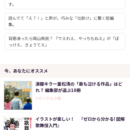
す。
読んでて「え？！」と声が。巧みな「仕掛け」に驚く短編
集。
背筋凍ったら岡山県民？ 『でえれえ、やっちもねえ』が「ぼ
っけえ、きょうてえ」
今、あなたにオススメ
涙腺キラー重松清の「最も泣ける作品」はど
れ？ 編集部が選ぶ10冊
トピックス,小説
イラストが楽しい！ 『ゼロから分かる! 図解
歌舞伎入門』