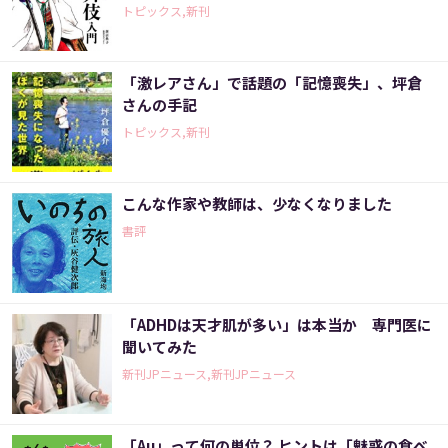
トピックス,新刊
「激レアさん」で話題の「記憶喪失」、坪倉
さんの手記
トピックス,新刊
こんな作家や教師は、少なくなりました
書評
「ADHDは天才肌が多い」は本当か 専門医に
聞いてみた
新刊JPニュース,新刊JPニュース
「Au」って何の単位？ ヒントは「魅惑の食べ