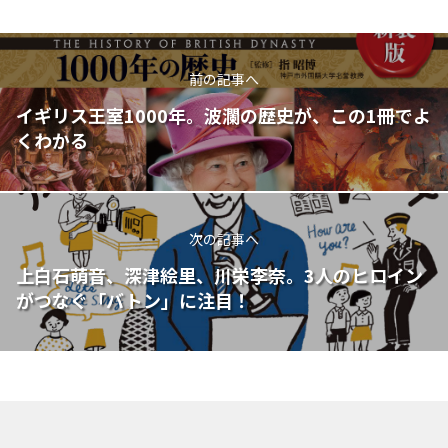
前の記事へ
イギリス王室1000年。波瀾の歴史が、この1冊でよ
くわかる
次の記事へ
上白石萌音、深津絵里、川栄李奈。3人のヒロイン
がつなぐ「バトン」に注目！