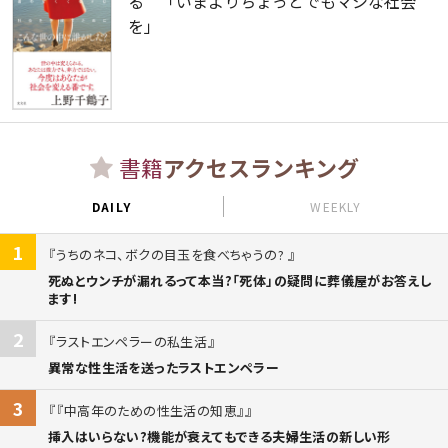
る 「いまよりちょっとでもマシな社会
を」
書籍
アクセスランキング
DAILY
WEEKLY
1
うちのネコ、ボクの目玉を食べちゃうの?
死ぬとウンチが漏れるって本当?「死体」の疑問に葬儀屋がお答えし
ます!
2
ラストエンペラーの私生活
異常な性生活を送ったラストエンペラー
3
『中高年のための性生活の知恵』
挿入はいらない?機能が衰えてもできる夫婦生活の新しい形