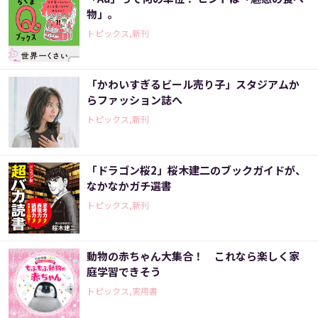
物」｡
トピックス,新刊
「かわいすぎるビール売り子」スタジアムか
らファッション誌へ
トピックス,新刊
「ドラゴン桜2」桜木建二のブックガイドが、
なかなかガチ選書
トピックス,新刊
動物の赤ちゃん大集合！ これなら楽しく家
庭学習できそう
トピックス,実用書