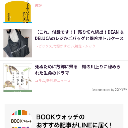
書評
【これ、付録です！】売り切れ続出！DEAN ＆
DELUCAのレジかごバッグと保冷ボトルケース
トピックス,付録がすごい,雑誌・ムック
死ぬために故郷に帰る 鮭の川上りに秘めら
れた生命のドラマ
コラム,新刊JPニュース
Recommended by