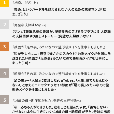
1
初恋、ざらり 上
「普通」というハードルを越えられない人のための恋愛マンガ『初
恋、ざらり』
2
完璧な夫婦はいない
【マンガ】離婚危機の夫婦が、記憶喪失のフリでラブラブに!? 大逆転
の夫婦関係やり直しストーリー〈完璧な夫婦はいない〉
3
顔面が「足の裏」みたいなので整形級メイクを仕事にしました
「私がテレビに...」 原宿でまさかのスカウト? 詐欺メイクが全国に放
送された!<顔面が「足の裏」みたいなので整形級メイクを仕事にし
ました(10)>
4
顔面が「足の裏」みたいなので整形級メイクを仕事にしました
「足の裏」→「人間」に変身したYouTuber。「人生、捨てたもんじゃ
ない!」と思えるコミックエッセイ<顔面が「足の裏」みたいなので整
形級メイクを仕事にしました>
5
16歳の母 ~助産師が見た、奇跡の出産物語~
「私...赤ちゃんができました」――産むことを選んだ少女。「後悔しない・
させない」ように生きていく<16歳の母 ~助産師が見た、奇跡の出産