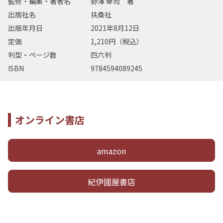
監修・編集・著者名
野澤 幸司 著
出版社名
扶桑社
出版年月日
2021年8月12日
定価
1,210円（税込）
判型・ページ数
四六判
ISBN
9784594089245
オンライン書店
amazon
紀伊國屋書店