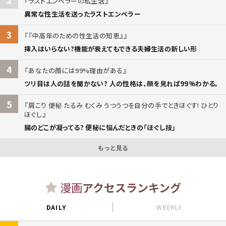
ラストエンペラーの私生活
異常な性生活を送ったラストエンペラー
3
『中高年のための性生活の知恵』
挿入はいらない?機能が衰えてもできる夫婦生活の新しい形
4
あなたの顔には99%理由がある
ツリ目は人の話を聞かない? 人の性格は、顔を見れば99%わかる。
5
肩こり 便秘 たるみ むくみ うつうつを自分の手でときほぐす! ひとり
ほぐし
腸のどこが凝ってる? 便秘に悩んだときの「ほぐし技」
もっと見る
漫画
アクセスランキング
DAILY
WEEKLY