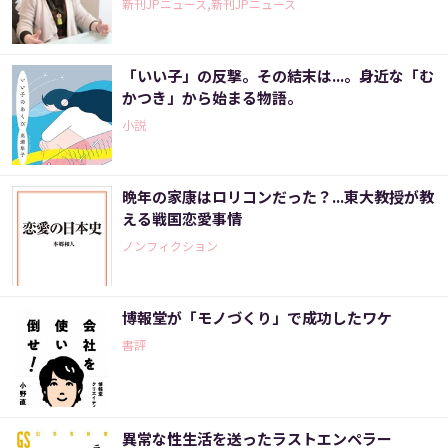
新刊JPニュース,新刊JPニュース
「いい子」の反撃。その結末は...。身近な「む
かつき」から始まる物語。
小説
晩年の家康はロリコンだった？...東大教授が教
える戦国恋愛事情
ノンフィクション
博報堂が「モノづくり」で成功したワケ
書評
異常な性生活を送ったラストエンペラー