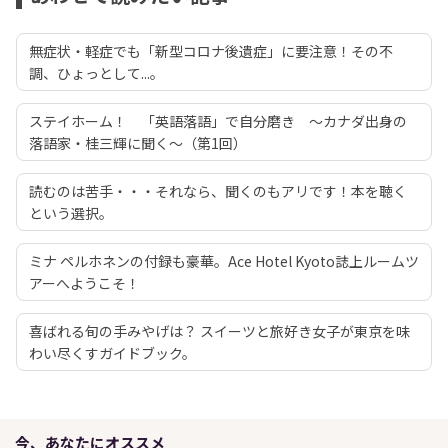
無症状・軽症でも「新型コロナ後遺症」に要注意！その不
調、ひょっとして...。
ステイホーム！ 「英語落語」で自分磨き ～カナダ出身の
落語家・桂三輝に聞く～（第1回）
読むのは苦手・・・それなら、聞くのもアリです！本を聴く
という選択。
ミナ ペルホネンの付録も豪華。Ace Hotel Kyoto誌上ルームツ
アーへようこそ！
喜ばれる旬の手みやげは？ スイーツと旅好き女子が東京を味
わい尽くすガイドブック。
今、あなたにオススメ