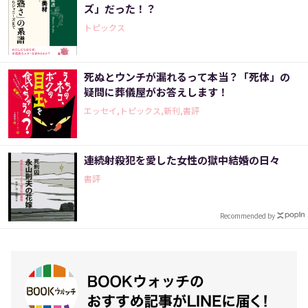
ズ」だった！？
トピックス
死ぬとウンチが漏れるって本当？「死体」の
疑問に葬儀屋がお答えします！
エッセイ,トピックス,新刊,書評
連続射殺犯を愛した女性の獄中結婚の日々
書評
Recommended by