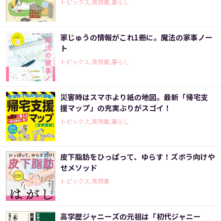
トピックス,実用書,暮らし
家じゅうの情報がこれ1冊に。魔法の家事ノー
ト
トピックス,実用書,暮らし
災害時はスマホより紙の地図。最新「帰宅支
援マップ」の充実ぶりがスゴイ！
トピックス,実用書,暮らし
皮下脂肪をひっぱって、ゆらす！ズボラ向けや
せメソッド
トピックス,実用書
高学歴ジャニーズの元祖は「初代ジャニー