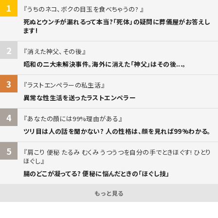
1
うちのネコ、ボクの目玉を食べちゃうの?
死ぬとウンチが漏れるって本当?「死体」の疑問に葬儀屋がお答えし
ます!
2
消えた神父、その後
昭和の二大未解決事件。海外に消えた「神父」はその後...。
3
ラストエンペラーの私生活
異常な性生活を送ったラストエンペラー
4
あなたの顔には99%理由がある
ツリ目は人の話を聞かない? 人の性格は、顔を見れば99%わかる。
5
肩こり 便秘 たるみ むくみ うつうつを自分の手でときほぐす! ひとり
ほぐし
腸のどこが凝ってる? 便秘に悩んだときの「ほぐし技」
もっと見る