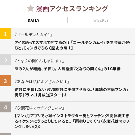
漫画
アクセスランキング
DAILY
WEEKLY
1
ゴールデンカムイ 1
アイヌ語ってスマホで打てるの!? 『ゴールデンカムイ』を学芸員が読
むと。【マンガでひらく歴史の扉 1】
2
となりの関くん じゅにあ 1
あの2人が結婚、子供も。人気漫画『となりの関くん』の10年後
3
あなたは私におとされたい 1
絶対に不倫しない男VS絶対に不倫させる女。「異端の不倫マンガ」
実写ドラマ、1月放送スタート!
4
永妻花はマッチングしたい
【マンガ】アプリで水泳インストラクター男とマッチング!肉体派すぎ
るイケメンにうっとりしていると...「雨宿りしてく?」〈永妻花はマッチ
ングしたい(2)〉