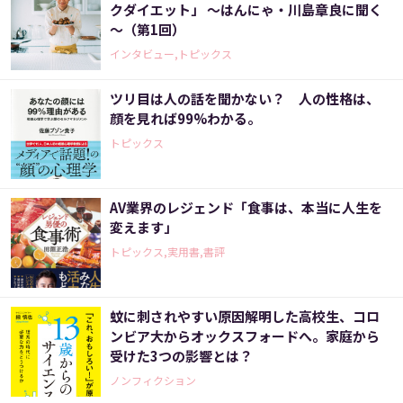
クダイエット」 ～はんにゃ・川島章良に聞く
～（第1回）
インタビュー,トピックス
ツリ目は人の話を聞かない？ 人の性格は、
顔を見れば99%わかる。
トピックス
AV業界のレジェンド「食事は、本当に人生を
変えます」
トピックス,実用書,書評
蚊に刺されやすい原因解明した高校生、コロ
ンビア大からオックスフォードへ。家庭から
受けた3つの影響とは？
ノンフィクション