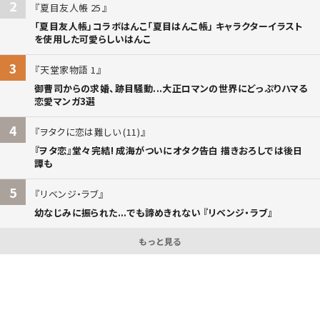
2
夏目友人帳 25
「夏目友人帳」コラボはんこ「夏目はんこ帳」 キャラクターイラスト
を使用した可愛らしいはんこ
3
天堂家物語 1
御曹司からの求婚、跡目騒動...大正ロマンの世界にどっぷりハマる
恋愛マンガ3選
4
ヲタクに恋は難しい (11)
『ヲタ恋』堂々完結! 成海がついにオタク告白 描きおろしでは後日
譚も
5
リベンジ・ラブ
幼なじみに振られた...でも諦めきれない 『リベンジ・ラブ』
もっと見る