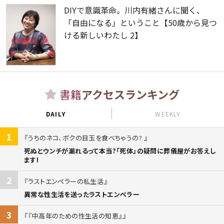
DIYで意識革命。川内有緒さんに聞く、
「自由になる」ということ【50歳から見つ
ける新しいわたし 2】
書籍
アクセスランキング
DAILY
WEEKLY
1
うちのネコ、ボクの目玉を食べちゃうの?
死ぬとウンチが漏れるって本当?「死体」の疑問に葬儀屋がお答えし
ます!
2
ラストエンペラーの私生活
異常な性生活を送ったラストエンペラー
3
『中高年のための性生活の知恵』