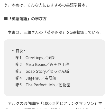
う。本書は、そんな人におすすめの英語学習本。
■「英語落語」の学び方
本書は、三輝さんの「英語落語」を5題収録している。
～目次～
噺1 Greetings／挨拶
噺2 Miso Beans／みそ豆丁稚
噺3 Soap Story／せっけん噺
噺4 Jugemu／寿限無
噺5 The Perfect Job／動物園
アルクの通信講座「1000時間ヒアリングマラソン」主