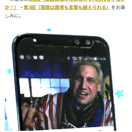
か！）
・
第3回（落語は国境も言葉も越えられる）
をお楽
しみに。