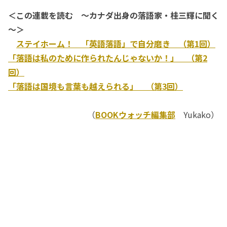
＜この連載を読む ～カナダ出身の落語家・桂三輝に聞く
～＞
ステイホーム！ 「英語落語」で自分磨き （第1回）
「落語は私のために作られたんじゃないか！」 （第2
回）
「落語は国境も言葉も越えられる」 （第3回）
（
BOOKウォッチ編集部
Yukako）