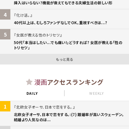
挿入はいらない?機能が衰えてもできる夫婦生活の新しい形
4
化け活。
40代以上は、むしろファンデなしでOK。重視すべきは...?
5
女医が教える性のトリセツ
50代「本当はしたい...でも痛い!」どうすれば? 女医が教える「性の
トリセツ」
もっと見る
漫画
アクセスランキング
DAILY
WEEKLY
1
北欧女子オーサ、日本で恋をする。
北欧女子オーサ、日本で恋をする。:(7) 離婚率が高いスウェーデン。
結婚より人気なのは...