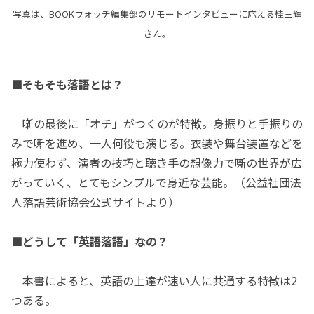
写真は、BOOKウォッチ編集部のリモートインタビューに応える桂三輝
さん。
■そもそも落語とは？
噺の最後に「オチ」がつくのが特徴。身振りと手振りの
みで噺を進め、一人何役も演じる。衣装や舞台装置などを
極力使わず、演者の技巧と聴き手の想像力で噺の世界が広
がっていく、とてもシンプルで身近な芸能。（公益社団法
人落語芸術協会公式サイトより）
■どうして「英語落語」なの？
本書によると、英語の上達が速い人に共通する特徴は2
つある。