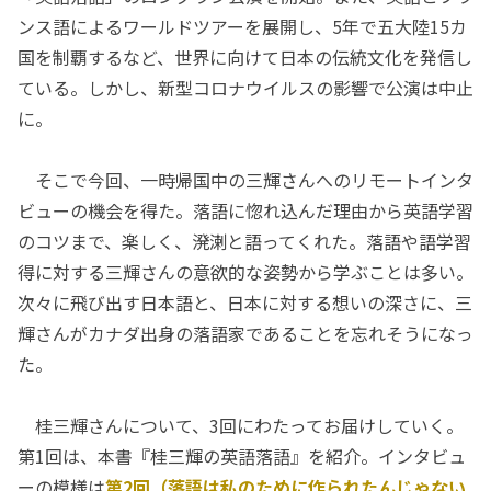
ンス語によるワールドツアーを展開し、5年で五大陸15カ
国を制覇するなど、世界に向けて日本の伝統文化を発信し
ている。しかし、新型コロナウイルスの影響で公演は中止
に。
そこで今回、一時帰国中の三輝さんへのリモートインタ
ビューの機会を得た。落語に惚れ込んだ理由から英語学習
のコツまで、楽しく、溌溂と語ってくれた。落語や語学習
得に対する三輝さんの意欲的な姿勢から学ぶことは多い。
次々に飛び出す日本語と、日本に対する想いの深さに、三
輝さんがカナダ出身の落語家であることを忘れそうになっ
た。
桂三輝さんについて、3回にわたってお届けしていく。
第1回は、本書『桂三輝の英語落語』を紹介。インタビュ
ーの模様は
第2回（落語は私のために作られたんじゃない