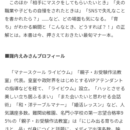
このほか「相手にマスクをしてもらいたいとき」「夫の
職業や子どもの自慢をされたときは」「SNSで失礼なこと
を書かれたら？」......など、どの場面も気になる。「育
ち」がわかる瞬間と「こんなとき、どうすれば？！」の正
解とは。本書は今、押さえておきたい最旬マナー本。
■諏内えみさんプロフィール
「マナースクール ライビウム」「親子・お受験作法教
室」代表。皇室や政財界をはじめとするVIPアテンダント
の指導などを経て、「ライビウム」設立。「ハッとさせる
美しい立ち居ふるまい」「また会いたいと思わせる会話
術」「和・洋テーブルマナー」「婚活レッスン」など、人
気講座多数。難関幼稚園、名門小学校の第一志望合格率9
5％の「親子・お受験作法教室」は「にじみ出る育ちのよ
さと、品」が身につくと話題に。メディア出演多数。映