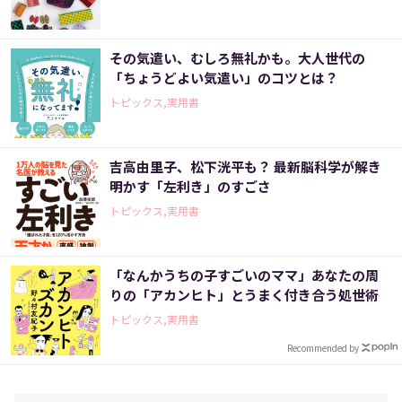
その気遣い、むしろ無礼かも。大人世代の
「ちょうどよい気遣い」のコツとは？
トピックス,実用書
吉高由里子、松下洸平も？ 最新脳科学が解き
明かす「左利き」のすごさ
トピックス,実用書
「なんかうちの子すごいのママ」あなたの周
りの「アカンヒト」とうまく付き合う処世術
トピックス,実用書
Recommended by