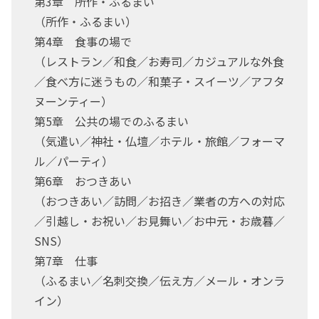
第3章 所作・ふるまい
（所作・ふるまい）
第4章 食事の場で
（レストラン／和食／お寿司／カジュアルな外食
／食べ方に迷うもの／和菓子・スイーツ／アフタ
ヌーンティー）
第5章 公共の場でのふるまい
（気遣い／神社・仏壇／ホテル・旅館／フォーマ
ル／パーティ）
第6章 おつきあい
（おつきあい／訪問／お招き／業者の方への対応
／引越し・お祝い／お見舞い／お中元・お歳暮／
SNS）
第7章 仕事
（ふるまい／名刺交換／伝え方／メール・オンラ
イン）