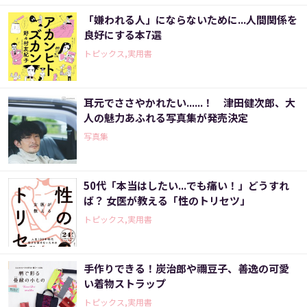
「嫌われる人」にならないために...人間関係を
良好にする本7選
トピックス,実用書
耳元でささやかれたい......！ 津田健次郎、大
人の魅力あふれる写真集が発売決定
写真集
50代「本当はしたい...でも痛い！」どうすれ
ば？ 女医が教える「性のトリセツ」
トピックス,実用書
手作りできる！炭治郎や禰豆子、善逸の可愛
い着物ストラップ
トピックス,実用書