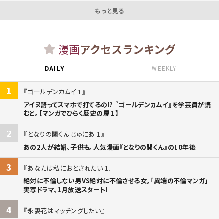
もっと見る
漫画
アクセスランキング
DAILY
WEEKLY
1
ゴールデンカムイ 1
アイヌ語ってスマホで打てるの!? 『ゴールデンカムイ』を学芸員が読
むと。【マンガでひらく歴史の扉 1】
2
となりの関くん じゅにあ 1
あの2人が結婚、子供も。人気漫画『となりの関くん』の10年後
3
あなたは私におとされたい 1
絶対に不倫しない男VS絶対に不倫させる女。「異端の不倫マンガ」
実写ドラマ、1月放送スタート!
4
永妻花はマッチングしたい