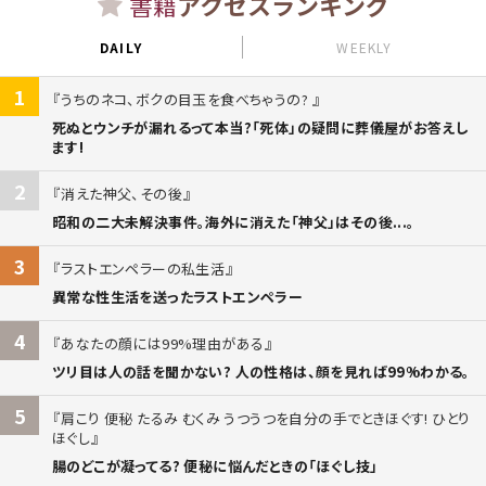
書籍
アクセスランキング
DAILY
WEEKLY
1
うちのネコ、ボクの目玉を食べちゃうの?
死ぬとウンチが漏れるって本当?「死体」の疑問に葬儀屋がお答えし
ます!
2
消えた神父、その後
昭和の二大未解決事件。海外に消えた「神父」はその後...。
3
ラストエンペラーの私生活
異常な性生活を送ったラストエンペラー
4
あなたの顔には99%理由がある
ツリ目は人の話を聞かない? 人の性格は、顔を見れば99%わかる。
5
肩こり 便秘 たるみ むくみ うつうつを自分の手でときほぐす! ひとり
ほぐし
腸のどこが凝ってる? 便秘に悩んだときの「ほぐし技」