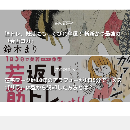
前の記事へ
膣トレ、妊活にも。くびれ奪還！ 斬新かつ最強の
「春画ヨガ」
次の記事へ
在宅ワーク歴10年のアラフォーが1日5分で「メス
ゴリラ」体型から脱却した方法とは？