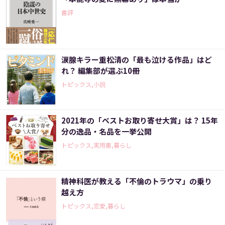
書評
涙腺キラー重松清の「最も泣ける作品」はど
れ？ 編集部が選ぶ10冊
トピックス,小説
2021年の「ベストお取り寄せ大賞」は？ 15年
分の逸品・名品を一挙公開
トピックス,実用書,暮らし
精神科医が教える「不倫のトラウマ」の乗り
越え方
トピックス,恋愛,暮らし