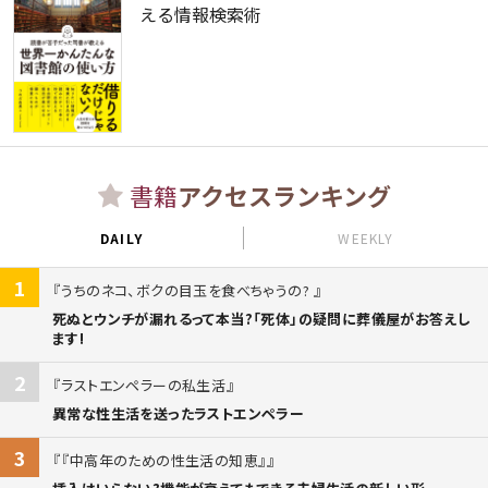
える情報検索術
書籍
アクセスランキング
DAILY
WEEKLY
1
うちのネコ、ボクの目玉を食べちゃうの?
死ぬとウンチが漏れるって本当?「死体」の疑問に葬儀屋がお答えし
ます!
2
ラストエンペラーの私生活
異常な性生活を送ったラストエンペラー
3
『中高年のための性生活の知恵』