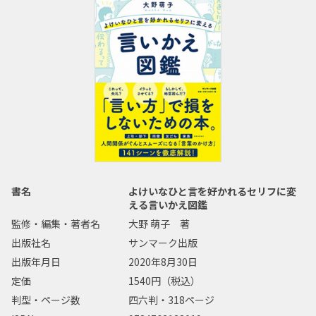
書名
よけいなひと言を好かれるセリフに変
える言いかえ図鑑
監修・編集・著者名
大野 萌子 著
出版社名
サンマーク出版
出版年月日
2020年8月30日
定価
1540円（税込）
判型・ページ数
四六判・318ページ