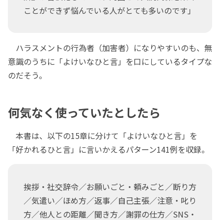
ことができず悩んでいる人がとても多いのです」
ハラスメントの行為者（加害者）になりやすいのも、無
意識のうちに「よけいなひと言」を口にしているタイプな
のだそう。
何気なく使っていたとしたら
本書は、以下の15章に分けて「よけいなひと言」を
「好かれるひと言」に言いかえるパターン141例を収録。
挨拶・社交辞令／お願いごと・頼みごと／断り方
／気遣い／ほめ方／返事／自己主張／注意・叱り
方／他人との距離／聞き方／謝罪の仕方／SNS・