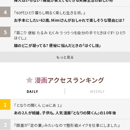
挿入はいらない?機能が衰えてもできる夫婦生活の新しい形
4
60代ひとり暮らし明るく楽しむ生きる術。
お手本にしたい62歳。Mimiさんがおしゃれで楽しそうな理由とは?
5
肩こり 便秘 たるみ むくみ うつうつを自分の手でときほぐす! ひとり
ほぐし
腸のどこが凝ってる? 便秘に悩んだときの「ほぐし技」
もっと見る
漫画
アクセスランキング
DAILY
WEEKLY
1
となりの関くん じゅにあ 1
あの2人が結婚、子供も。人気漫画『となりの関くん』の10年後
2
顔面が「足の裏」みたいなので整形級メイクを仕事にしました