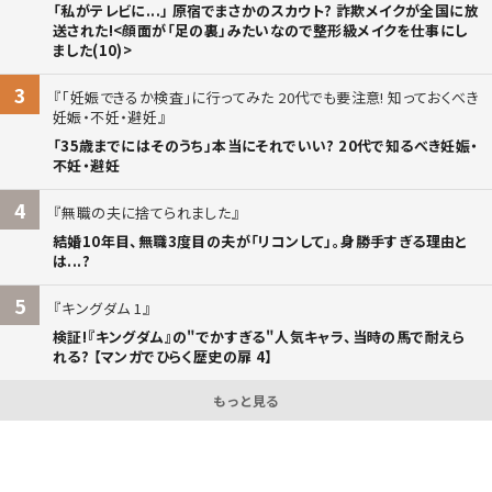
「私がテレビに...」 原宿でまさかのスカウト? 詐欺メイクが全国に放
送された!<顔面が「足の裏」みたいなので整形級メイクを仕事にし
ました(10)>
3
「妊娠できるか検査」に行ってみた 20代でも要注意! 知っておくべき
妊娠・不妊・避妊
「35歳までにはそのうち」本当にそれでいい? 20代で知るべき妊娠・
不妊・避妊
4
無職の夫に捨てられました
結婚10年目、無職3度目の夫が「リコンして」。身勝手すぎる理由と
は...?
5
キングダム 1
検証!『キングダム』の"でかすぎる"人気キャラ、当時の馬で耐えら
れる? 【マンガでひらく歴史の扉 4】
もっと見る