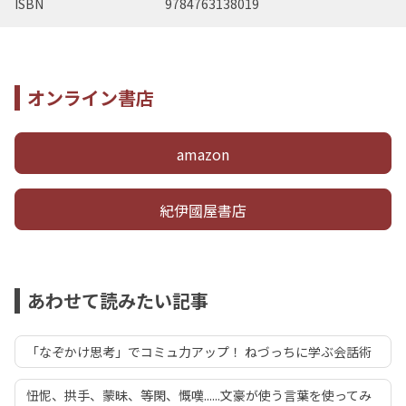
ISBN
9784763138019
オンライン書店
amazon
紀伊國屋書店
あわせて読みたい記事
「なぞかけ思考」でコミュ力アップ！ ねづっちに学ぶ会話術
忸怩、拱手、蒙昧、等閑、慨嘆......文豪が使う言葉を使ってみ