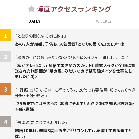
漫画
アクセスランキング
DAILY
WEEKLY
1
となりの関くん じゅにあ 1
あの2人が結婚、子供も。人気漫画『となりの関くん』の10年後
2
顔面が「足の裏」みたいなので整形級メイクを仕事にしました
「私がテレビに...」 原宿でまさかのスカウト? 詐欺メイクが全国に放
送された!<顔面が「足の裏」みたいなので整形級メイクを仕事にし
ました(10)>
3
「妊娠できるか検査」に行ってみた 20代でも要注意! 知っておくべき
妊娠・不妊・避妊
「35歳までにはそのうち」本当にそれでいい? 20代で知るべき妊娠・
不妊・避妊
4
無職の夫に捨てられました
結婚10年目、無職3度目の夫が「リコンして」。身勝手すぎる理由と
は...?