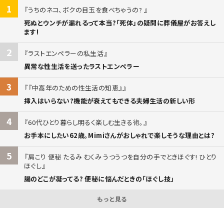
1
うちのネコ、ボクの目玉を食べちゃうの?
死ぬとウンチが漏れるって本当?「死体」の疑問に葬儀屋がお答えし
ます!
2
ラストエンペラーの私生活
異常な性生活を送ったラストエンペラー
3
『中高年のための性生活の知恵』
挿入はいらない?機能が衰えてもできる夫婦生活の新しい形
4
60代ひとり暮らし明るく楽しむ生きる術。
お手本にしたい62歳。Mimiさんがおしゃれで楽しそうな理由とは?
5
肩こり 便秘 たるみ むくみ うつうつを自分の手でときほぐす! ひとり
ほぐし
腸のどこが凝ってる? 便秘に悩んだときの「ほぐし技」
もっと見る