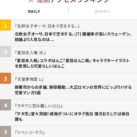
DAILY
WEEKLY
1
北欧女子オーサ、日本で恋をする。
北欧女子オーサ、日本で恋をする。:(7) 離婚率が高いスウェーデン。
結婚より人気なのは...
2
夏目友人帳 25
「夏目友人帳」コラボはんこ「夏目はんこ帳」 キャラクターイラスト
を使用した可愛らしいはんこ
3
天堂家物語 1
御曹司からの求婚、跡目騒動...大正ロマンの世界にどっぷりハマる
恋愛マンガ3選
4
ヲタクに恋は難しい (11)
『ヲタ恋』堂々完結! 成海がついにオタク告白 描きおろしでは後日
譚も
5
リベンジ・ラブ