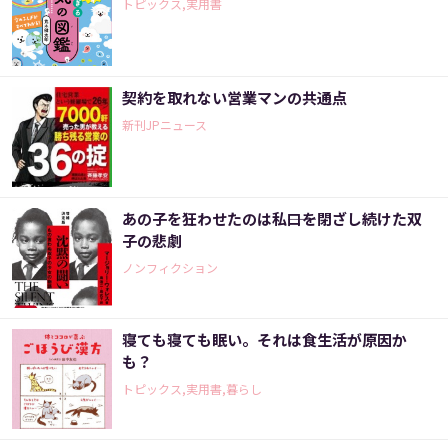
トピックス,実用書
契約を取れない営業マンの共通点
新刊JPニュース
あの子を狂わせたのは私――口を閉ざし続けた双
子の悲劇
ノンフィクション
寝ても寝ても眠い。それは食生活が原因か
も？
トピックス,実用書,暮らし