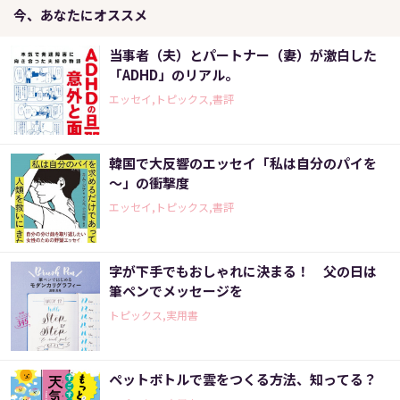
今、あなたにオススメ
当事者（夫）とパートナー（妻）が激白した
「ADHD」のリアル。
エッセイ,トピックス,書評
韓国で大反響のエッセイ「私は自分のパイを
～」の衝撃度
エッセイ,トピックス,書評
字が下手でもおしゃれに決まる！ 父の日は
筆ペンでメッセージを
トピックス,実用書
ペットボトルで雲をつくる方法、知ってる？