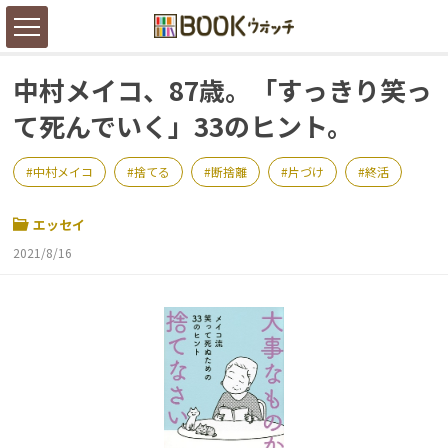
中村メイコ、87歳。「すっきり笑っ
て死んでいく」33のヒント。
中村メイコ
捨てる
断捨離
片づけ
終活
エッセイ
2021/8/16