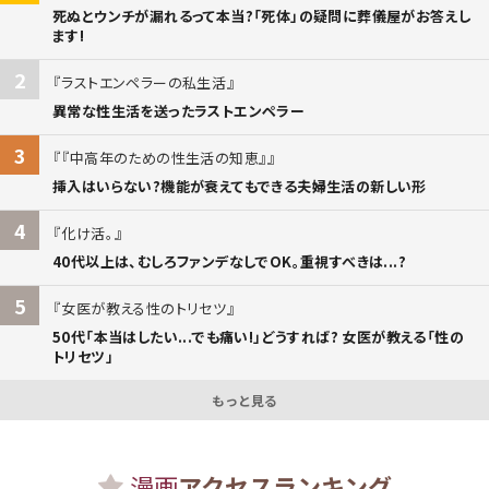
死ぬとウンチが漏れるって本当?「死体」の疑問に葬儀屋がお答えし
ます!
2
ラストエンペラーの私生活
異常な性生活を送ったラストエンペラー
3
『中高年のための性生活の知恵』
挿入はいらない?機能が衰えてもできる夫婦生活の新しい形
4
化け活。
40代以上は、むしろファンデなしでOK。重視すべきは...?
5
女医が教える性のトリセツ
50代「本当はしたい...でも痛い!」どうすれば? 女医が教える「性の
トリセツ」
もっと見る
漫画
アクセスランキング