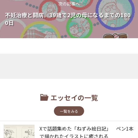
次の記事へ
不妊治療と闘病。39歳で2児の母になるまでの180
0日
エッセイの一覧
一覧をみる
Xで話題集めた「ねずみ絵日記」 ペン1本
で描かれたイラストに癒される