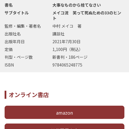
書名
大事なものから捨てなさい
サブタイトル
メイコ流 笑って死ぬための33のヒン
ト
監修・編集・著者名
中村 メイコ 著
出版社名
講談社
出版年月日
2021年7月30日
定価
1,100円（税込）
判型・ページ数
新書判・186ページ
ISBN
9784065248775
オンライン書店
amazon