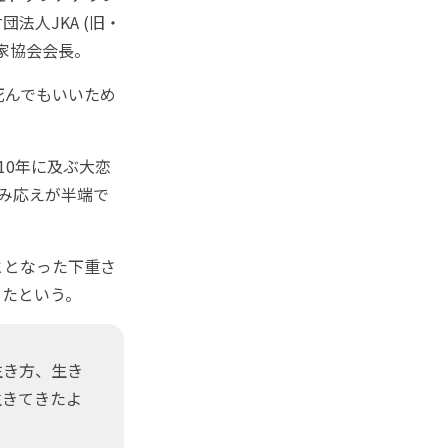
法人JKA (旧・
家協会会長。
死んでもいいため
0年に及ぶ大恋
み応えが半端で
ととなった下重さ
ったという。
生き方、生き
生きてきたよ