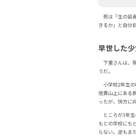
死は「生の延長
きるか」と自分
早世した少
下重さんは、現
うだ。
小学校2年生の
信貴山上にある旅
ったが、快方に
ところが3年生
もとの学校にも
らない。逆もま