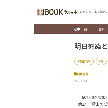
本を知る。本で知る
記事一覧
書評
明日死ぬと
下重暁子
死
実用書
2021/1/30
60万部を突破
病2』『極上の