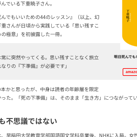
呼んでいる下重暁子さん。
んでもいいための44のレッスン』（以上、幻
下重さんが日頃から実践している「思い残すこ
めの極意」を初披露した一冊。
常に突然やってくる。思い残すことなく旅立
明日死んでも
れなりの『下準備』が必要です」
ama
本かと思ったが、中身は読者の年齢層を限定
かった。「死の下準備」は、そのまま「生き方」につながって
も不思議ではない
、早稲田大学教育学部国語国文学科卒業後、NHKに入局。女