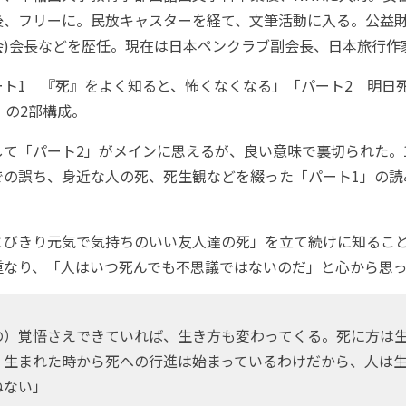
、フリーに。民放キャスターを経て、文筆活動に入る。公益財団
会)会長などを歴任。現在は日本ペンクラブ副会長、日本旅行作
ト1 『死』をよく知ると、怖くなくなる」「パート2 明日
」の2部構成。
て「パート2」がメインに思えるが、良い意味で裏切られた。1
での誤ち、身近な人の死、死生観などを綴った「パート1」の読
びきり元気で気持ちのいい友人達の死」を立て続けに知るこ
重なり、「人はいつ死んでも不思議ではないのだ」と心から思
）覚悟さえできていれば、生き方も変わってくる。死に方は
。生まれた時から死への行進は始まっているわけだから、人は
ねない」