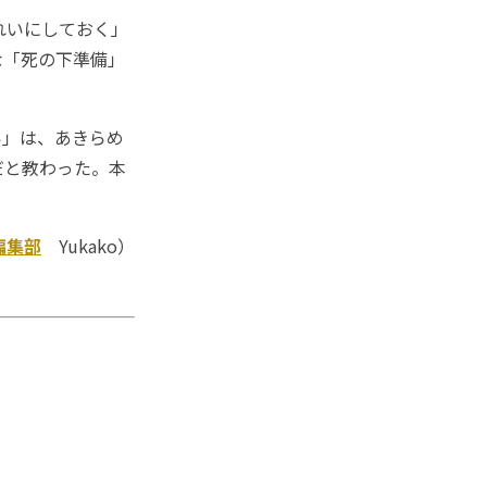
れいにしておく」
な「死の下準備」
」は、あきらめ
だと教わった。本
編集部
Yukako）