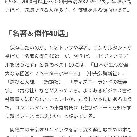
6.5％、2000円以上～5000円未満が32.4％いた。年収が高
いほど、速読できる人が多く、付箋紙を貼る傾向がある。
「名著＆傑作40選」
保存したいのが、有名トップや学者、コンサルタントが
挙げた「名著＆傑作40選」だ。例えば、「ビジネスモデ
ルを捻りだす」ときのベスト10には、『日本が生んだ偉
大なる経営イノベーター小林一三』（中央公論新社）、
『遊びと人間』（講談社）、『ディズニーランドの社会
学』（青弓社）などが入っている。よくあるビジネス書や
啓蒙書では得られないヒントが、こうした本にはあるよう
だ。コンサルタントの東秀樹氏は「遊びやアートを知らず
に新ビジネスは見えない」と説いている。
開催中の東京オリンピックをより深く楽しむための本も