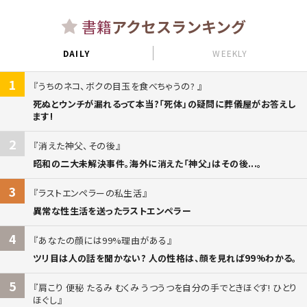
書籍
アクセスランキング
DAILY
WEEKLY
1
うちのネコ、ボクの目玉を食べちゃうの?
死ぬとウンチが漏れるって本当?「死体」の疑問に葬儀屋がお答えし
ます!
2
消えた神父、その後
昭和の二大未解決事件。海外に消えた「神父」はその後...。
3
ラストエンペラーの私生活
異常な性生活を送ったラストエンペラー
4
あなたの顔には99%理由がある
ツリ目は人の話を聞かない? 人の性格は、顔を見れば99%わかる。
5
肩こり 便秘 たるみ むくみ うつうつを自分の手でときほぐす! ひとり
ほぐし