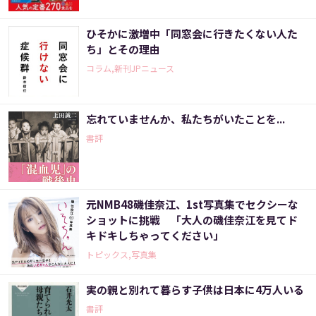
ひそかに激増中「同窓会に行きたくない人た
ち」とその理由
コラム,新刊JPニュース
忘れていませんか、私たちがいたことを...
書評
元NMB48磯佳奈江、1st写真集でセクシーな
ショットに挑戦 「大人の磯佳奈江を見てド
キドキしちゃってください」
トピックス,写真集
実の親と別れて暮らす子供は日本に4万人いる
書評