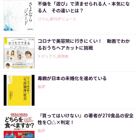
不倫を「遊び」で済ませられる人・本気にな
る人 その違いとは？
コラム,新刊JPニュース
コロナで美容院に行きにくい！ 動画でわか
るおうちヘアカットに挑戦
トピックス,実用書
毒親が日本の未婚化を進めている
書評
『買ってはいけない』の著者が270食品の安全
性を〇△×判定！
書評