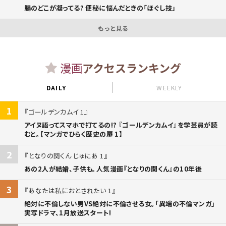
腸のどこが凝ってる? 便秘に悩んだときの「ほぐし技」
もっと見る
漫画
アクセスランキング
DAILY
WEEKLY
1
ゴールデンカムイ 1
アイヌ語ってスマホで打てるの!? 『ゴールデンカムイ』を学芸員が読
むと。【マンガでひらく歴史の扉 1】
2
となりの関くん じゅにあ 1
あの2人が結婚、子供も。人気漫画『となりの関くん』の10年後
3
あなたは私におとされたい 1
絶対に不倫しない男VS絶対に不倫させる女。「異端の不倫マンガ」
実写ドラマ、1月放送スタート!