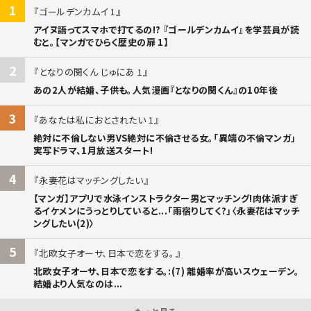
1
ゴールデンカムイ 1
アイヌ語ってスマホで打てるの!? 『ゴールデンカムイ』を学芸員が読
むと。【マンガでひらく歴史の扉 1】
2
となりの関くん じゅにあ 1
あの2人が結婚、子供も。人気漫画『となりの関くん』の10年後
3
あなたは私におとされたい 1
絶対に不倫しない男VS絶対に不倫させる女。「異端の不倫マンガ」
実写ドラマ、1月放送スタート!
4
永妻花はマッチングしたい
【マンガ】アプリで水泳インストラクター男とマッチング!肉体派すぎ
るイケメンにうっとりしていると...「雨宿りしてく?」〈永妻花はマッチ
ングしたい(2)〉
5
北欧女子オーサ、日本で恋をする。
北欧女子オーサ、日本で恋をする。:(7) 離婚率が高いスウェーデン。
結婚より人気なのは...