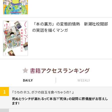
「本の裏方」の変態的情熱 新潮社校閲部
の実話を描くマンガ
書籍
アクセスランキング
DAILY
WEEKLY
1
うちのネコ、ボクの目玉を食べちゃうの?
死ぬとウンチが漏れるって本当?「死体」の疑問に葬儀屋がお答えし
ます!