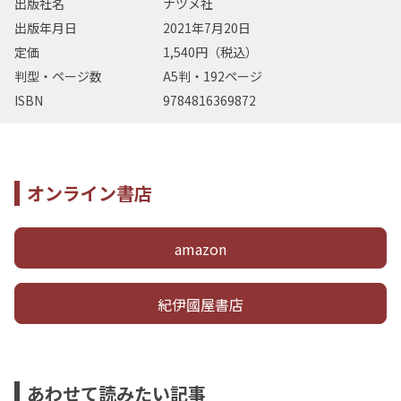
出版社名
ナツメ社
出版年月日
2021年7月20日
定価
1,540円（税込）
判型・ページ数
A5判・192ページ
ISBN
9784816369872
オンライン書店
amazon
紀伊國屋書店
あわせて読みたい記事