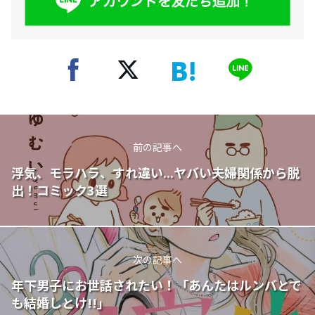
前の記事へ
浮気、モラハラ、すれ違い...ヤバい夫婦関係から脱
出！コミック3選
次の記事へ
年下男子にお世話されたい！「あんたはルンバとで
も結婚しとけ!!」