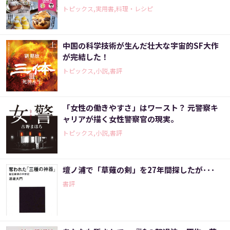
トピックス,実用書,料理・レシピ
中国の科学技術が生んだ壮大な宇宙的SF大作
が完結した！
トピックス,小説,書評
「女性の働きやすさ」はワースト？ 元警察キ
ャリアが描く女性警察官の現実。
トピックス,小説,書評
壇ノ浦で「草薙の剣」を27年間探したが･･･
書評