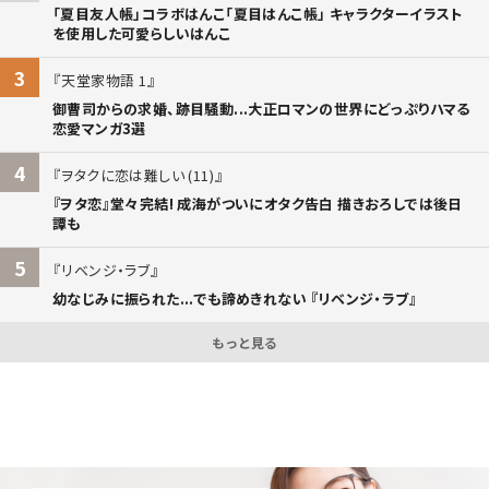
「夏目友人帳」コラボはんこ「夏目はんこ帳」 キャラクターイラスト
を使用した可愛らしいはんこ
3
天堂家物語 1
御曹司からの求婚、跡目騒動...大正ロマンの世界にどっぷりハマる
恋愛マンガ3選
4
ヲタクに恋は難しい (11)
『ヲタ恋』堂々完結! 成海がついにオタク告白 描きおろしでは後日
譚も
5
リベンジ・ラブ
幼なじみに振られた...でも諦めきれない 『リベンジ・ラブ』
もっと見る