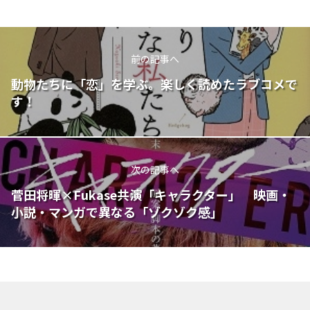
前の記事へ
動物たちに「恋」を学ぶ。楽しく読めたラブコメで
す！
次の記事へ
菅田将暉×Fukase共演「キャラクター」 映画・
小説・マンガで異なる「ゾクゾク感」