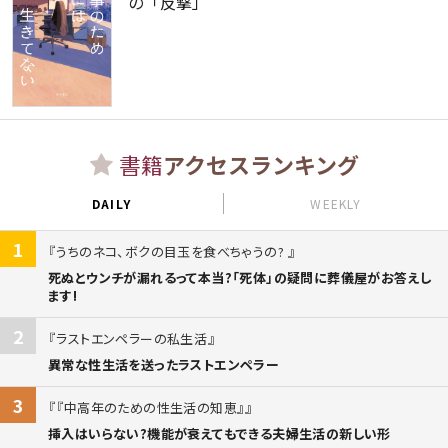
の「反撃」
書籍
アクセスランキング
DAILY
WEEKLY
1
うちのネコ、ボクの目玉を食べちゃうの?
死ぬとウンチが漏れるって本当?「死体」の疑問に葬儀屋がお答えし
ます!
2
ラストエンペラーの私生活
異常な性生活を送ったラストエンペラー
3
『中高年のための性生活の知恵』
挿入はいらない?機能が衰えてもできる夫婦生活の新しい形