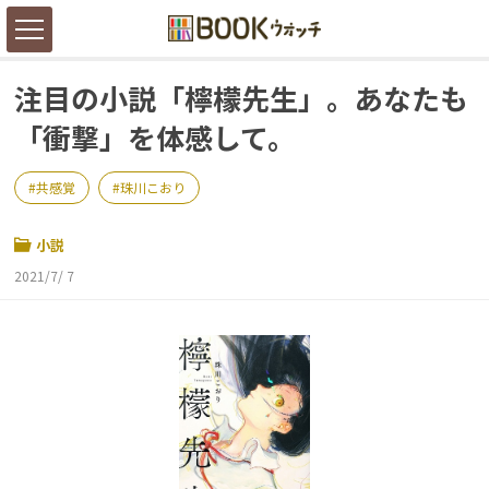
注目の小説「檸檬先生」。あなたも
「衝撃」を体感して。
共感覚
珠川こおり
小説
2021/7/ 7