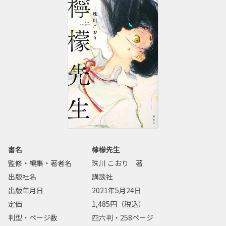
書名
檸檬先生
監修・編集・著者名
珠川 こおり 著
出版社名
講談社
出版年月日
2021年5月24日
定価
1,485円（税込）
判型・ページ数
四六判・258ページ