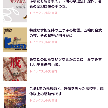
あなたも騙されて。『鳩の撃退法』原作、著
者の変幻自在の手つき。
トピックス,小説,書評
特殊な才能を持つ三つ子の物語。五輪開会式
の夜、その秘密が明らかに
トピックス,小説,書評
あなたの知らないソウルがここに。みずみず
しい半自伝的小説。
トピックス,小説,書評
余命1年の元教師と、感情を失った高校生。想
像以上の感動作です
トピックス,小説,書評