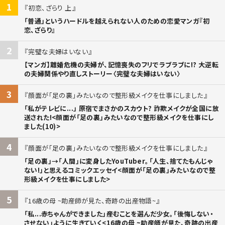
1
初恋、ざらり 上
「普通」というハードルを越えられない人のための恋愛マンガ『初
恋、ざらり』
2
完璧な夫婦はいない
【マンガ】離婚危機の夫婦が、記憶喪失のフリでラブラブに!? 大逆転
の夫婦関係やり直しストーリー〈完璧な夫婦はいない〉
3
顔面が「足の裏」みたいなので整形級メイクを仕事にしました
「私がテレビに...」 原宿でまさかのスカウト? 詐欺メイクが全国に放
送された!<顔面が「足の裏」みたいなので整形級メイクを仕事にし
ました(10)>
4
顔面が「足の裏」みたいなので整形級メイクを仕事にしました
「足の裏」→「人間」に変身したYouTuber。「人生、捨てたもんじゃ
ない!」と思えるコミックエッセイ<顔面が「足の裏」みたいなので整
形級メイクを仕事にしました>
5
16歳の母 ~助産師が見た、奇跡の出産物語~
「私...赤ちゃんができました」――産むことを選んだ少女。「後悔しない・
させない」ように生きていく<16歳の母 ~助産師が見た、奇跡の出産