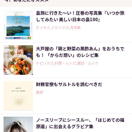
島旅に行きた～い！圧巻の写真集『いつか旅
してみたい 美しい日本の島100』
エッセイ,トピックス,写真集
大戸屋の「鶏と野菜の黒酢あん」をおうちで
も！ 「からだ想い」のレシピ集
トピックス,料理・レシピ,雑誌・ムック
財務官僚もサルトルを読むべきだ
書評
ノースリーブにシースルー、「はじめての福
原遥」に出会えるグラビア集