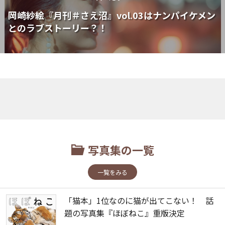
岡崎紗絵『月刊＃さえ沼』vol.03はナンパイケメン
とのラブストーリー？！
写真集の一覧
一覧をみる
「猫本」1位なのに猫が出てこない！ 話
題の写真集『ほぼねこ』重版決定