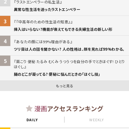
2
ラストエンペラーの私生活
異常な性生活を送ったラストエンペラー
3
『中高年のための性生活の知恵』
挿入はいらない?機能が衰えてもできる夫婦生活の新しい形
4
あなたの顔には99%理由がある
ツリ目は人の話を聞かない? 人の性格は、顔を見れば99%わかる。
5
肩こり 便秘 たるみ むくみ うつうつを自分の手でときほぐす! ひとり
ほぐし
腸のどこが凝ってる? 便秘に悩んだときの「ほぐし技」
もっと見る
漫画
アクセスランキング
DAILY
WEEKLY