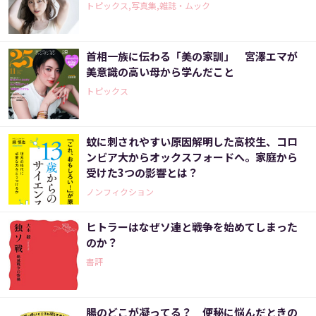
トピックス,写真集,雑誌・ムック
首相一族に伝わる「美の家訓」 宮澤エマが
美意識の高い母から学んだこと
トピックス
蚊に刺されやすい原因解明した高校生、コロ
ンビア大からオックスフォードへ。家庭から
受けた3つの影響とは？
ノンフィクション
ヒトラーはなぜソ連と戦争を始めてしまった
のか？
書評
腸のどこが凝ってる？ 便秘に悩んだときの