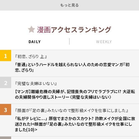
もっと見る
漫画
アクセスランキング
DAILY
WEEKLY
1
初恋、ざらり 上
「普通」というハードルを越えられない人のための恋愛マンガ『初
恋、ざらり』
2
完璧な夫婦はいない
【マンガ】離婚危機の夫婦が、記憶喪失のフリでラブラブに!? 大逆転
の夫婦関係やり直しストーリー〈完璧な夫婦はいない〉
3
顔面が「足の裏」みたいなので整形級メイクを仕事にしました
「私がテレビに...」 原宿でまさかのスカウト? 詐欺メイクが全国に放
送された!<顔面が「足の裏」みたいなので整形級メイクを仕事にし
ました(10)>