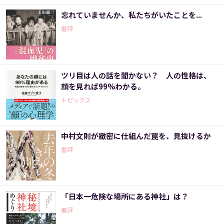
忘れていませんか、私たちがいたことを...
書評
ツリ目は人の話を聞かない？ 人の性格は、
顔を見れば99%わかる。
トピックス
中村文則が緻密に仕組んだ罠を、見抜けるか
書評
「日本一危険な場所にある神社」は？
書評