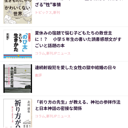
ざる"性"事情
トピックス,新刊
夏休みの宿題で悩む子どもたちの救世主
に！？ 小学５年生の書いた読書感想文がす
ごいと話題の本
コラム,新刊JPニュース
連続射殺犯を愛した女性の獄中結婚の日々
書評
「祈り方の先生」が教える、神社の参拝作法
と日本神話の密接な関係
コラム,新刊JPニュース