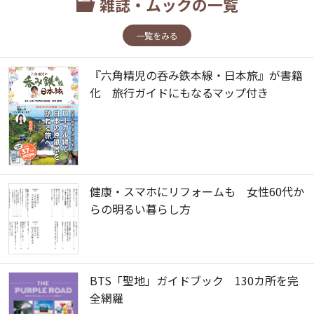
雑誌・ムックの一覧
一覧をみる
『六角精児の呑み鉄本線・日本旅』が書籍
化 旅行ガイドにもなるマップ付き
健康・スマホにリフォームも 女性60代か
らの明るい暮らし方
BTS「聖地」ガイドブック 130カ所を完
全網羅