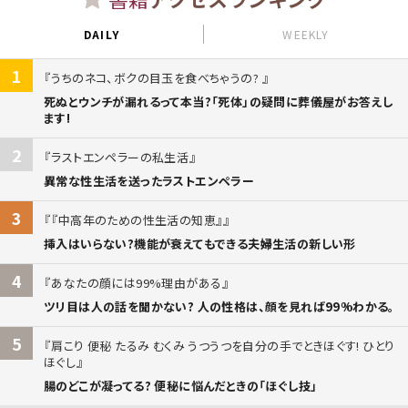
DAILY
WEEKLY
1
うちのネコ、ボクの目玉を食べちゃうの?
死ぬとウンチが漏れるって本当?「死体」の疑問に葬儀屋がお答えし
ます!
2
ラストエンペラーの私生活
異常な性生活を送ったラストエンペラー
3
『中高年のための性生活の知恵』
挿入はいらない?機能が衰えてもできる夫婦生活の新しい形
4
あなたの顔には99%理由がある
ツリ目は人の話を聞かない? 人の性格は、顔を見れば99%わかる。
5
肩こり 便秘 たるみ むくみ うつうつを自分の手でときほぐす! ひとり
ほぐし
腸のどこが凝ってる? 便秘に悩んだときの「ほぐし技」