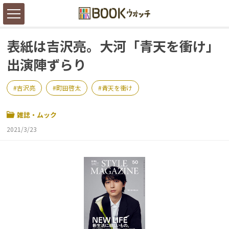
表紙は吉沢亮。大河「青天を衝け」
出演陣ずらり
吉沢亮
町田啓太
青天を衝け
雑誌・ムック
2021/3/23