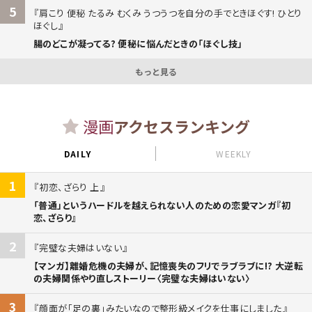
5
肩こり 便秘 たるみ むくみ うつうつを自分の手でときほぐす! ひとり
ほぐし
腸のどこが凝ってる? 便秘に悩んだときの「ほぐし技」
もっと見る
漫画
アクセスランキング
DAILY
WEEKLY
1
初恋、ざらり 上
「普通」というハードルを越えられない人のための恋愛マンガ『初
恋、ざらり』
2
完璧な夫婦はいない
【マンガ】離婚危機の夫婦が、記憶喪失のフリでラブラブに!? 大逆転
の夫婦関係やり直しストーリー〈完璧な夫婦はいない〉
3
顔面が「足の裏」みたいなので整形級メイクを仕事にしました