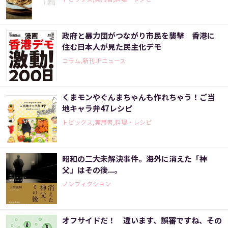
政府と暴力団がつながり市民を襲撃 香港に
住む日本人が見た民主化デモ
コラム,新刊JPニュース
くまモンやぐんまちゃんも作れちゃう！ご当
地キャラ弁47レシピ
トピックス,実用書,料理・レシピ
昭和の二大未解決事件。海外に消えた「神
父」はその後...。
ノンフィクション
オフサイドだ！ 違います、誤審ですね、その