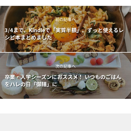
前の記事へ
3/4まで、Kindleで「実質半額」。ずっと使えるレ
シピ本まとめました
次の記事へ
卒業・入学シーズンにおススメ！ いつものごはん
をハレの日「御膳」に