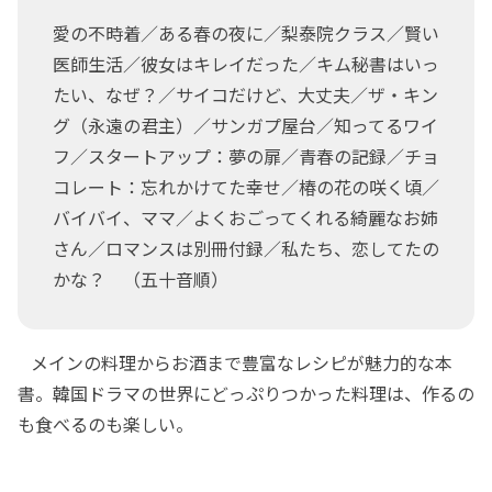
愛の不時着／ある春の夜に／梨泰院クラス／賢い
医師生活／彼女はキレイだった／キム秘書はいっ
たい、なぜ？／サイコだけど、大丈夫／ザ・キン
グ（永遠の君主）／サンガプ屋台／知ってるワイ
フ／スタートアップ：夢の扉／青春の記録／チョ
コレート：忘れかけてた幸せ／椿の花の咲く頃／
バイバイ、ママ／よくおごってくれる綺麗なお姉
さん／ロマンスは別冊付録／私たち、恋してたの
かな？ （五十音順）
メインの料理からお酒まで豊富なレシピが魅力的な本
書。韓国ドラマの世界にどっぷりつかった料理は、作るの
も食べるのも楽しい。