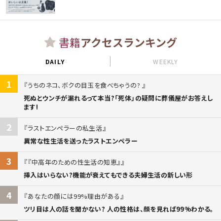
書籍
アクセスランキング
DAILY
WEEKLY
1
うちのネコ、ボクの目玉を食べちゃうの?
死ぬとウンチが漏れるって本当?「死体」の疑問に葬儀屋がお答えし
ます!
2
ラストエンペラーの私生活
異常な性生活を送ったラストエンペラー
3
『中高年のための性生活の知恵』
挿入はいらない?機能が衰えてもできる夫婦生活の新しい形
4
あなたの顔には99%理由がある
ツリ目は人の話を聞かない? 人の性格は、顔を見れば99%わかる。