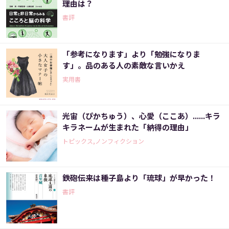
理由は？
書評
「参考になります」より「勉強になりま
す」。品のある人の素敵な言いかえ
実用書
光宙（ぴかちゅう）、心愛（ここあ）......キラ
キラネームが生まれた「納得の理由」
トピックス,ノンフィクション
鉄砲伝来は種子島より「琉球」が早かった！
書評