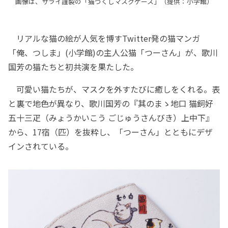
画像は、サライ謹製の「猫づくしマスクケース」（提供：小学館）
リアルな猫の絵が人気を博すTwitter発の猫マンガ
「俺、つしま」(小学館)の主人公猫「つーさん」が、歌川
国芳の猫たちと初共演を果たした。
可愛い猫たちが、マスクを外すたびに癒しをくれる。表
と裏で地色が異なり、歌川国芳の『其のまゝ地口 猫飼好
五十三疋（みょうかいこう ごじゅうさんびき）上中下』
から、17宿（匹）を抜粋し、「つーさん」とともにデザ
インされている。