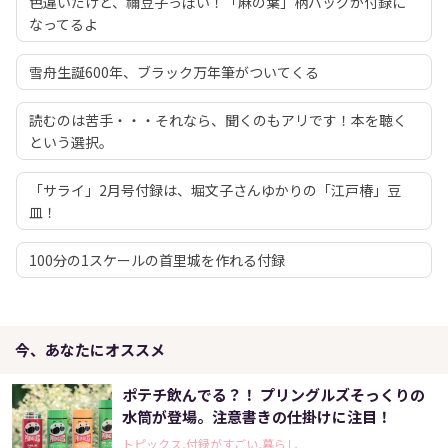
色違いだけど、禰豆子っぽい！「麻の葉」柄バッグが付録に
なってるよ
雪舟生誕600年、ブラック万年筆がついてくる
読むのは苦手・・・それなら、聞くのもアリです！本を聴く
という選択。
「サライ」2月号付録は、堀文子さんゆかりの「江戸椿」豆
皿！
100分の1スケールの首里城を作れる付録
今、あなたにオススメ
ポテチ飲んでる？！ プリングルズそっくりの
水筒が登場。注意書きの仕掛けに注目！
トピックス,付録がすごい,暮らし