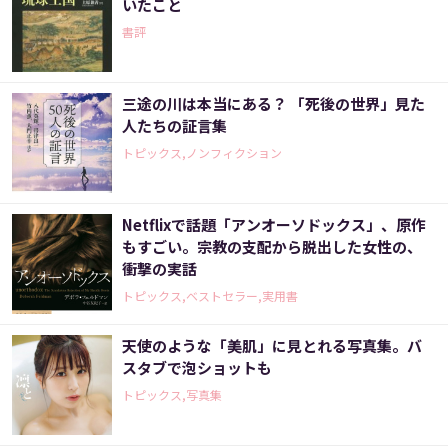
いたこと
書評
三途の川は本当にある？ 「死後の世界」見た
人たちの証言集
トピックス,ノンフィクション
Netflixで話題「アンオーソドックス」、原作
もすごい。宗教の支配から脱出した女性の、
衝撃の実話
トピックス,ベストセラー,実用書
天使のような「美肌」に見とれる写真集。バ
スタブで泡ショットも
トピックス,写真集