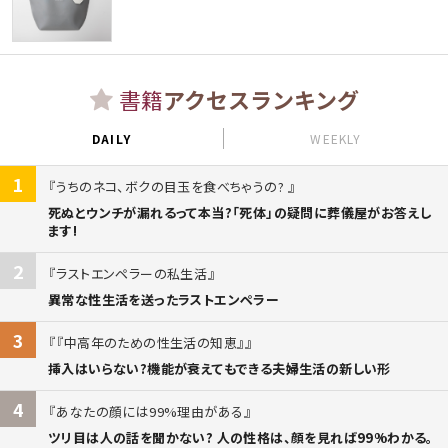
書籍
アクセスランキング
DAILY
WEEKLY
1
うちのネコ、ボクの目玉を食べちゃうの?
死ぬとウンチが漏れるって本当?「死体」の疑問に葬儀屋がお答えし
ます!
2
ラストエンペラーの私生活
異常な性生活を送ったラストエンペラー
3
『中高年のための性生活の知恵』
挿入はいらない?機能が衰えてもできる夫婦生活の新しい形
4
あなたの顔には99%理由がある
ツリ目は人の話を聞かない? 人の性格は、顔を見れば99%わかる。