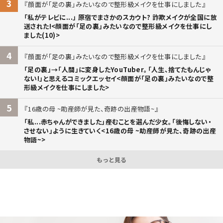
3
顔面が「足の裏」みたいなので整形級メイクを仕事にしました
「私がテレビに...」 原宿でまさかのスカウト? 詐欺メイクが全国に放
送された!<顔面が「足の裏」みたいなので整形級メイクを仕事にし
ました(10)>
4
顔面が「足の裏」みたいなので整形級メイクを仕事にしました
「足の裏」→「人間」に変身したYouTuber。「人生、捨てたもんじゃ
ない!」と思えるコミックエッセイ<顔面が「足の裏」みたいなので整
形級メイクを仕事にしました>
5
16歳の母 ~助産師が見た、奇跡の出産物語~
「私...赤ちゃんができました」――産むことを選んだ少女。「後悔しない・
させない」ように生きていく<16歳の母 ~助産師が見た、奇跡の出産
物語~>
もっと見る