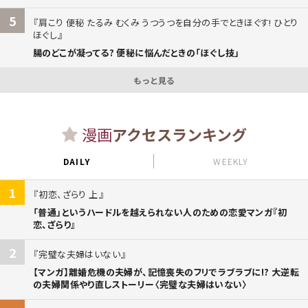
5
肩こり 便秘 たるみ むくみ うつうつを自分の手でときほぐす! ひとり
ほぐし
腸のどこが凝ってる? 便秘に悩んだときの「ほぐし技」
もっと見る
漫画
アクセスランキング
DAILY
WEEKLY
1
初恋、ざらり 上
「普通」というハードルを越えられない人のための恋愛マンガ『初
恋、ざらり』
2
完璧な夫婦はいない
【マンガ】離婚危機の夫婦が、記憶喪失のフリでラブラブに!? 大逆転
の夫婦関係やり直しストーリー〈完璧な夫婦はいない〉