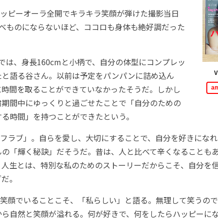
ッピーオーラ全開でキラキラ笑顔が弾けた撮影当日
比べものにならないほど、ココロも身体も絶好調だった
中では、身長160cmと小柄で、自分の体型にコンプレッ
V
たと語る谷さん。以前は予定をパンパンに詰め込ん
に時間を取ることができていなかったそうだ。しかし
a
粛期間中にゆっくりと過ごせたことで「自分のための
する時間」を持つことができたという。
フラブ」。自らを愛し、大切にすることで、自分を好きになれ
んの「輝く秘訣」だそうだ。昔は、人と比べて辛くなることも
。人生とは、特別な私のためのストーリーだからこそ、自分を
ブだ。
笑顔でいることこそ、「私らしい」と語る。無理して笑うので
から自然と笑顔が溢れる。何が好きで、何をしたらハッピーに