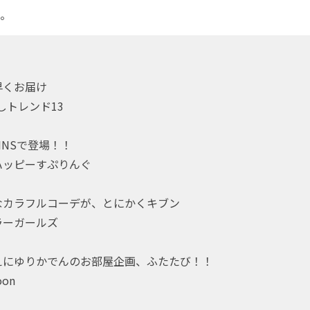
。
早くお届け
推しトレンド13
INSで登場！！
ハッピーすぷりんぐ
なカラフルコーデが、とにかくキブン
ラーガールズ
えにゆりかでんのお部屋企画、ふたたび！！
oon