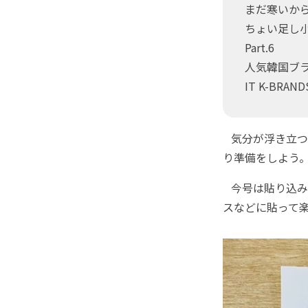
まだ寒いか
ちょい足し小
Part.6
人気韓国ブ
IT K-BRAND
気分が浮き立つ
り準備をしよう
今号は貼り込み
スなどに貼って