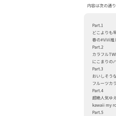
内容は次の通り
Part.1
どこよりも
春の#ViVi
Part.2
カラフルTW
にこまりの
Part.3
おいしそう
フルーツカ
Part.4
超絶人気ゆ
kawaii my r
Part.5