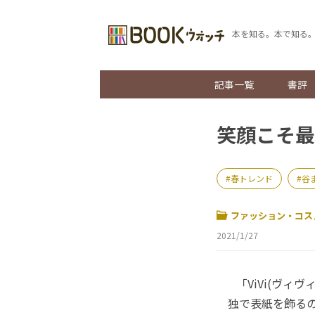
本を知る。本で知る
記事一覧
書評
笑顔こそ最
春トレンド
谷
ファッション・コス
2021/1/27
「ViVi(ヴィヴ
独で表紙を飾る