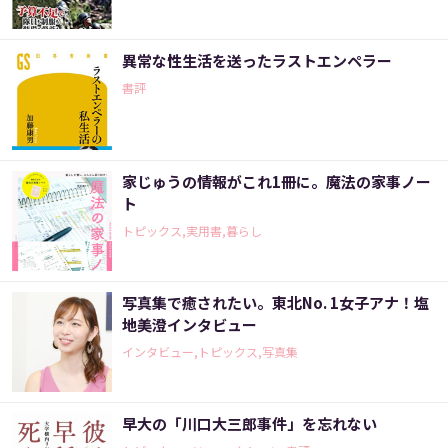
異常な性生活を送ったラストエンペラー
書評
家じゅうの情報がこれ1冊に。魔法の家事ノー
ト
トピックス,実用書,暮らし
写真集で癒されたい。東北No. 1女子アナ！塩
地美澄インタビュー
インタビュー,トピックス,写真集
早大の「川口大三郎事件」を忘れない