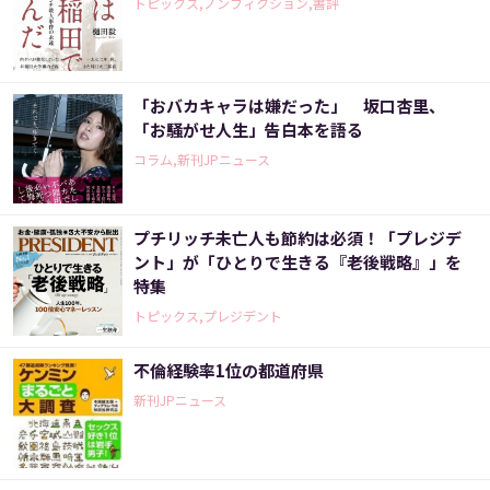
トピックス,ノンフィクション,書評
「おバカキャラは嫌だった」 坂口杏里、
「お騒がせ人生」告白本を語る
コラム,新刊JPニュース
プチリッチ未亡人も節約は必須！「プレジデ
ント」が「ひとりで生きる『老後戦略』」を
特集
トピックス,プレジデント
不倫経験率1位の都道府県
新刊JPニュース