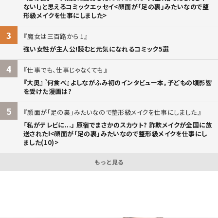
ない!」と思えるコミックエッセイ<顔面が「足の裏」みたいなので整
形級メイクを仕事にしました>
3
魔女は三百路から 1
強い女性が主人公!読むと元気になれるコミック5選
4
仕事でも、仕事じゃなくても
『大奥』『何食べ』よしながふみ初のインタビュー本。子どもの頃影響
を受けた漫画は?
5
顔面が「足の裏」みたいなので整形級メイクを仕事にしました
「私がテレビに...」 原宿でまさかのスカウト? 詐欺メイクが全国に放
送された!<顔面が「足の裏」みたいなので整形級メイクを仕事にし
ました(10)>
もっと見る