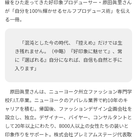
線をひた走ってきた好印象プロデューサー・原田眞里さん
が「自分を100％輝かせるセルフプロデュース術」を伝え
る一冊。
「混沌とした今の時代、『控えめ』だけでは生
き残れません。（中略）『好印象に魅せて』、常
に『選ばれる』自分になれば、自信も自然と手に
入ります」
原田眞里さんは、ニューヨーク州立ファッション専門学
校F.I.T.卒業。ニューヨークのアパレル業界で約10年のキ
ャリアを積む。帰国後、ファッションデザイン企画会社を
設立し、独立。デザイナー、バイヤー、コンサルタントと
して20年以上にわたり、8000人以上の女性たちの装いと
印象作りをサポート。株式会社プレミアムステージ代表取