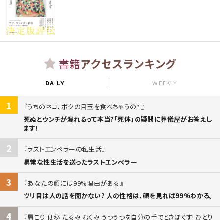
書籍
アクセスランキング
DAILY
WEEKLY
1
うちのネコ、ボクの目玉を食べちゃうの?
死ぬとウンチが漏れるって本当?「死体」の疑問に葬儀屋がお答えし
ます!
2
ラストエンペラーの私生活
異常な性生活を送ったラストエンペラー
3
あなたの顔には99%理由がある
ツリ目は人の話を聞かない? 人の性格は、顔を見れば99%わかる。
4
肩こり 便秘 たるみ むくみ うつうつを自分の手でときほぐす! ひとり