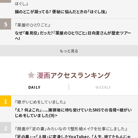
ほぐし
腸のどこが凝ってる? 便秘に悩んだときの「ほぐし技」
5
薬屋のひとりごと
なぜ「毒見役」だった?『薬屋のひとりごと』日向夏さんが歴史ツアー
へ!
もっと見る
漫画
アクセスランキング
DAILY
WEEKLY
1
娘がいじめをしていました
「え? 何よこれ」...。謝罪後に待ち受けていたSNSでの告発<娘がい
じめをしていました(9)>
2
顔面が「足の裏」みたいなので整形級メイクを仕事にしました
「足の裏」→「人間」に変身したYouTuber。「人生、捨てたもんじゃ