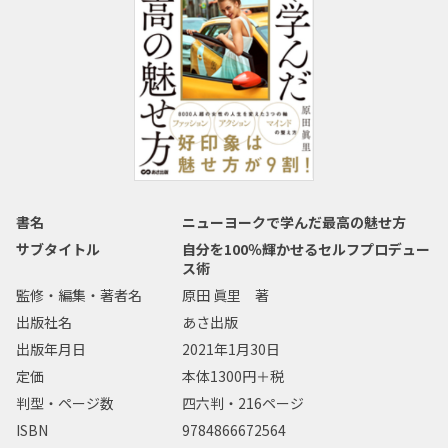
書名
ニューヨークで学んだ最高の魅せ方
サブタイトル
自分を100％輝かせるセルフプロデュー
ス術
監修・編集・著者名
原田 眞里 著
出版社名
あさ出版
出版年月日
2021年1月30日
定価
本体1300円＋税
判型・ページ数
四六判・216ページ
ISBN
9784866672564