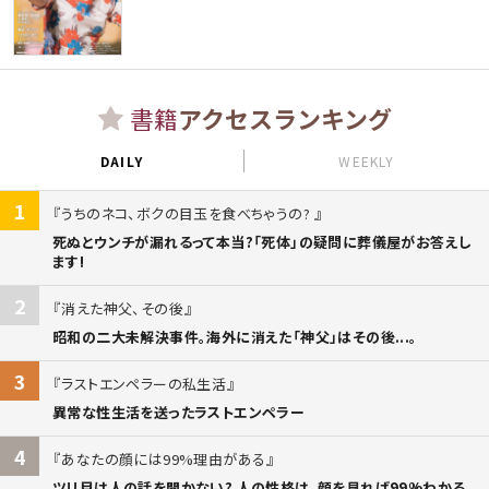
書籍
アクセスランキング
DAILY
WEEKLY
1
うちのネコ、ボクの目玉を食べちゃうの?
死ぬとウンチが漏れるって本当?「死体」の疑問に葬儀屋がお答えし
ます!
2
消えた神父、その後
昭和の二大未解決事件。海外に消えた「神父」はその後...。
3
ラストエンペラーの私生活
異常な性生活を送ったラストエンペラー
4
あなたの顔には99%理由がある
ツリ目は人の話を聞かない? 人の性格は、顔を見れば99%わかる。