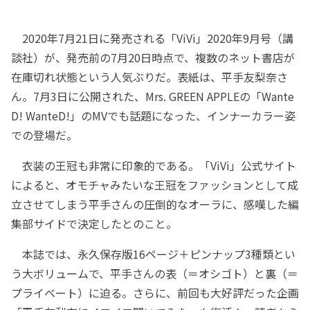
2020年7月21日に発売される「ViVi」2020年9月号（講
談社）が、発売前の7月20日時点で、複数のネット書店が
在庫切れ状態という人気ぶりだ。表紙は、平手友梨奈さ
ん。7月3日に公開された、Mrs. GREEN APPLEの「Wante
D! WanteD!」のMVでも話題になった、インナーカラー姿
での登場だ。
衣装の王冠も非常に印象的である。「ViVi」公式サイト
によると、オモチャみたいな王冠をファッションとして成
立させてしまう平手さんの圧倒的なオーラに、感嘆した編
集部サイドで決定したとのこと。
本誌では、永久保存版16ページ＋ピンナップ3種類とい
う大ボリュームで、平手さんの表（＝オシゴト）と裏（＝
プライベート）に迫る。さらに、前回も大好評だった企画