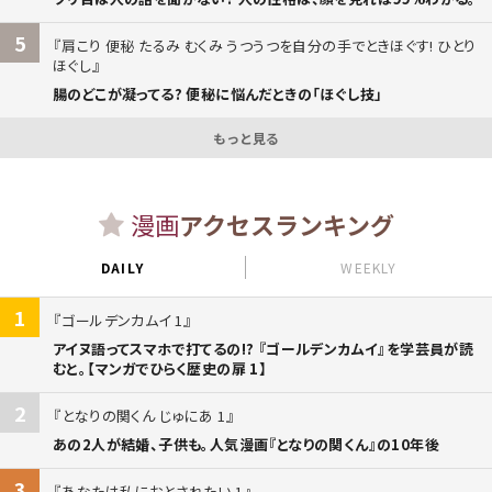
5
肩こり 便秘 たるみ むくみ うつうつを自分の手でときほぐす! ひとり
ほぐし
腸のどこが凝ってる? 便秘に悩んだときの「ほぐし技」
もっと見る
漫画
アクセスランキング
DAILY
WEEKLY
1
ゴールデンカムイ 1
アイヌ語ってスマホで打てるの!? 『ゴールデンカムイ』を学芸員が読
むと。【マンガでひらく歴史の扉 1】
2
となりの関くん じゅにあ 1
あの2人が結婚、子供も。人気漫画『となりの関くん』の10年後
3
あなたは私におとされたい 1