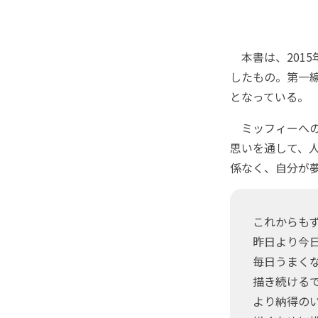
本書は、2015
したもの。第一
となっている。
ミッフィーへの
思いを通して、
係なく、自分が
これからも
昨日より今
毎日うまく
描き続ける
より納得の