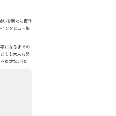
装いを新たに復刊
のインタビュー集
作家になるまでの
子どもも大人も関
る素敵な1冊だ。